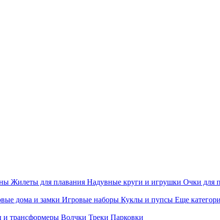
ины
Жилеты для плавания
Надувные круги и игрушки
Очки для 
вые дома и замки
Игровые наборы
Куклы и пупсы
Еще категор
 и трансформеры
Волчки
Треки
Парковки