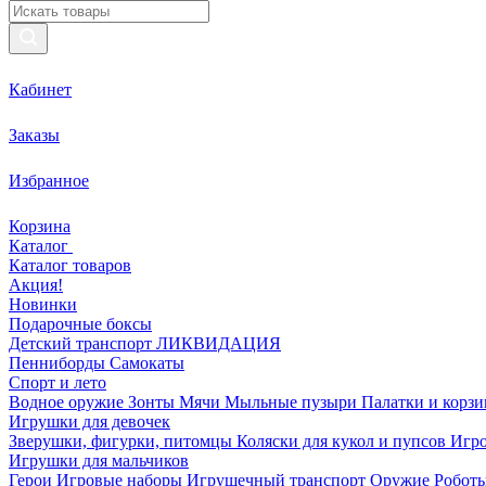
Кабинет
Заказы
Избранное
Корзина
Каталог
Каталог товаров
Акция!
Новинки
Подарочные боксы
Детский транспорт ЛИКВИДАЦИЯ
Пенниборды
Самокаты
Спорт и лето
Водное оружие
Зонты
Мячи
Мыльные пузыри
Палатки и корз
Игрушки для девочек
Зверушки, фигурки, питомцы
Коляски для кукол и пупсов
Игро
Игрушки для мальчиков
Герои
Игровые наборы
Игрушечный транспорт
Оружие
Роботы