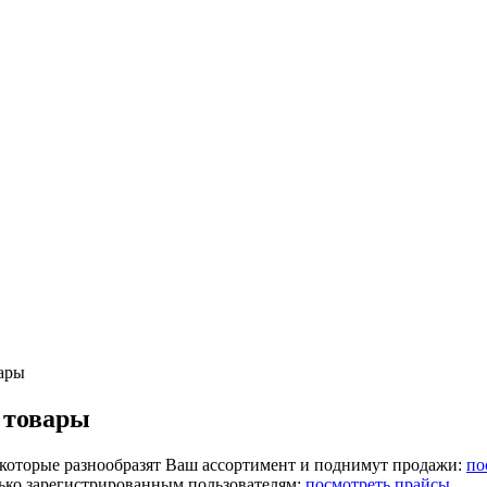
ары
 товары
 которые разнообразят Ваш ассортимент и поднимут продажи:
по
лько зарегистрированным пользователям:
посмотреть прайсы