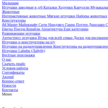
Малышам
Игрушки заводные в д/б
Каталки
Ходунки
Карусели
Музыкаль
Животные
Интерактивные животные
Мягкие игрушки
Наборы животных
Конструкторы
iM.Master
Майнкрафт
Сити
Ниндзяго
Гарри Поттер
Динозавр
С
Цветы
Поезда
Корабли
Архитектура
Еще категории
Развивающие игрушки
Антистресс игрушки
Игры для всей семьи
Доски для рисовани
Игрушки и конструкторы на р/у
Игрушки на радиоуправлении
Конструкторы на радиоуправле
Игрушки Labubu (Лабубу)
Весёлые персонажи
О нас
Скачать прайс
Условия работы
Сертификаты
Акция!
Вопрос-ответ
Новости
Контакты
Меню