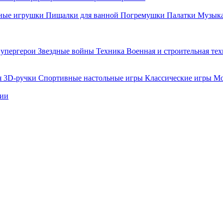
ные игрушки
Пищалки для ванной
Погремушки
Палатки
Музыка
упергерои
Звездные войны
Техника
Военная и строительная те
я
3D-ручки
Спортивные настольные игры
Классические игры
Мо
нии