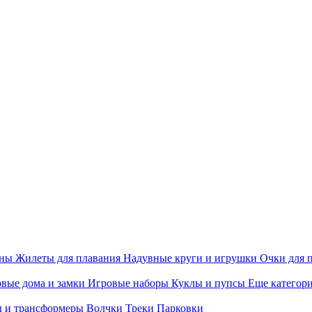
ины
Жилеты для плавания
Надувные круги и игрушки
Очки для 
вые дома и замки
Игровые наборы
Куклы и пупсы
Еще категор
 и трансформеры
Волчки
Треки
Парковки