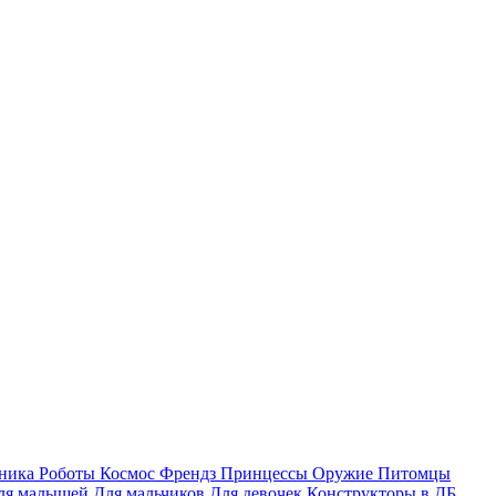
хника
Роботы
Космос
Френдз
Принцессы
Оружие
Питомцы
ля малышей
Для мальчиков
Для девочек
Конструкторы в ДБ