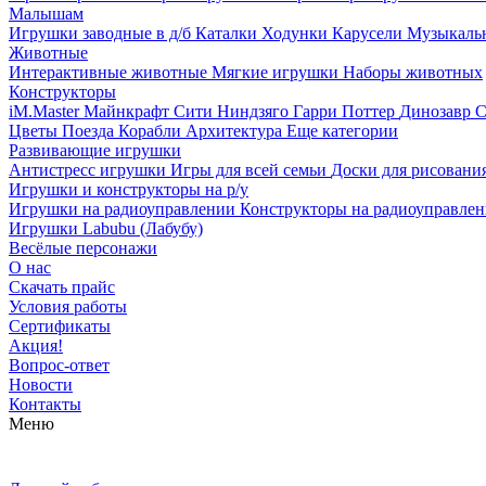
Малышам
Игрушки заводные в д/б
Каталки
Ходунки
Карусели
Музыкаль
Животные
Интерактивные животные
Мягкие игрушки
Наборы животных
Конструкторы
iM.Master
Майнкрафт
Сити
Ниндзяго
Гарри Поттер
Динозавр
С
Цветы
Поезда
Корабли
Архитектура
Еще категории
Развивающие игрушки
Антистресс игрушки
Игры для всей семьи
Доски для рисовани
Игрушки и конструкторы на р/у
Игрушки на радиоуправлении
Конструкторы на радиоуправле
Игрушки Labubu (Лабубу)
Весёлые персонажи
О нас
Скачать прайс
Условия работы
Сертификаты
Акция!
Вопрос-ответ
Новости
Контакты
Меню