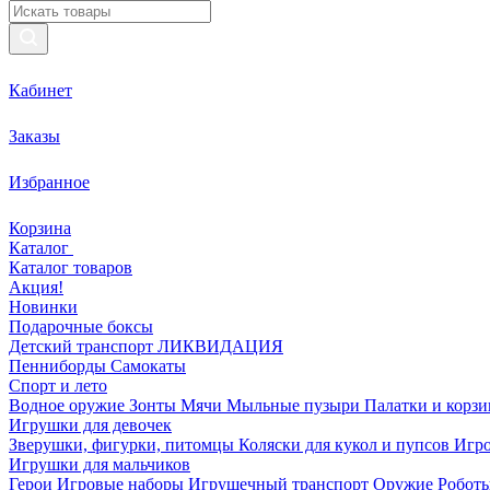
Кабинет
Заказы
Избранное
Корзина
Каталог
Каталог товаров
Акция!
Новинки
Подарочные боксы
Детский транспорт ЛИКВИДАЦИЯ
Пенниборды
Самокаты
Спорт и лето
Водное оружие
Зонты
Мячи
Мыльные пузыри
Палатки и корз
Игрушки для девочек
Зверушки, фигурки, питомцы
Коляски для кукол и пупсов
Игро
Игрушки для мальчиков
Герои
Игровые наборы
Игрушечный транспорт
Оружие
Роботы