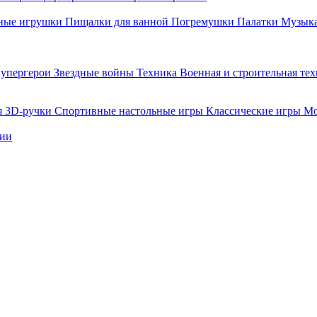
ные игрушки
Пищалки для ванной
Погремушки
Палатки
Музыка
упергерои
Звездные войны
Техника
Военная и строительная те
я
3D-ручки
Спортивные настольные игры
Классические игры
Мо
нии