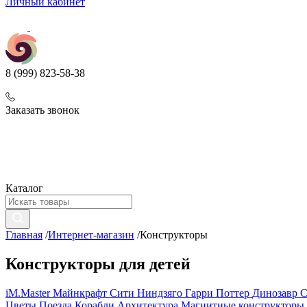
Личный кабинет
8 (999) 823-58-38
Заказать звонок
Каталог
Главная
/
Интернет-магазин
/
Конструкторы
Конструкторы для детей
iM.Master
Майнкрафт
Сити
Ниндзяго
Гарри Поттер
Динозавр
С
Цветы
Поезда
Корабли
Архитектура
Магнитные конструкторы