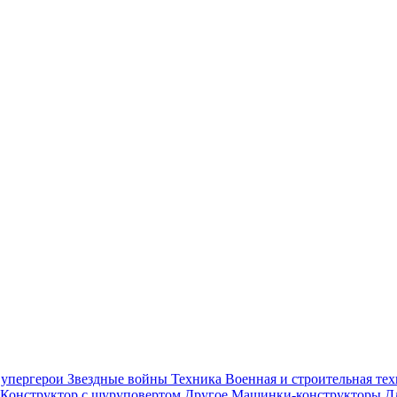
упергерои
Звездные войны
Техника
Военная и строительная те
Конструктор с шуруповертом
Другое
Машинки-конструкторы
Д