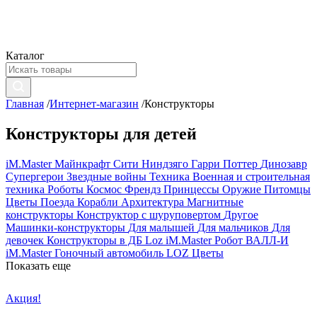
Каталог
Главная
/
Интернет-магазин
/
Конструкторы
Конструкторы для детей
iM.Master
Майнкрафт
Сити
Ниндзяго
Гарри Поттер
Динозавр
Супергерои
Звездные войны
Техника
Военная и строительная
техника
Роботы
Космос
Френдз
Принцессы
Оружие
Питомцы
Цветы
Поезда
Корабли
Архитектура
Магнитные
конструкторы
Конструктор с шуруповертом
Другое
Машинки-конструкторы
Для малышей
Для мальчиков
Для
девочек
Конструкторы в ДБ
Loz
iM.Master Робот ВАЛЛ-И
iM.Master Гоночный автомобиль
LOZ Цветы
Показать еще
Акция!