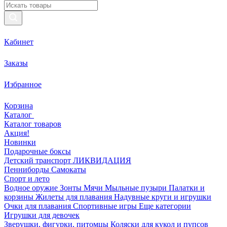
Кабинет
Заказы
Избранное
Корзина
Каталог
Каталог товаров
Акция!
Новинки
Подарочные боксы
Детский транспорт ЛИКВИДАЦИЯ
Пенниборды
Самокаты
Спорт и лето
Водное оружие
Зонты
Мячи
Мыльные пузыри
Палатки и
корзины
Жилеты для плавания
Надувные круги и игрушки
Очки для плавания
Спортивные игры
Еще категории
Игрушки для девочек
Зверушки, фигурки, питомцы
Коляски для кукол и пупсов