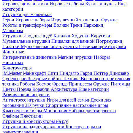
Игровые дома и замки
Игровые наборы
Куклы и пупсы
Еще
категории
Игрушки для мальчиков
Герои
Игровые наборы
Игрушечный транспорт
Оружие
Роботы и трансформеры
Волчки
Треки
Парковки
Малышам
Игрушки заводные в д/б
Каталки
Ходунки
Карусели
Музыкальные игрушки
Пищалки для ванной
Погремушки
Палатки
Музыкальные инструменты
Развивающие игрушки
Животные
Интерактивные животные
Мягкие игрушки
Наборы
животных
Конструкторы
iM.Master
Майнкрафт
Сити
Ниндзяго
Гарри Поттер
Динозавр
Супергерои
Звездные войны
Техника
Военная и строительная
техника
Роботы
Космос
Френдз
Принцессы
Оружие
Питомцы
Цветы
Поезда
Корабли
Архитектура
Еще категории
Развивающие игрушки
Антистресс игрушки
Игры для всей семьи
Доски для
рисования
3D-ручки
Спортивные настольные игры
Классические игры
Монополия
Наборы для творчества
Слаймы
Пластилин
Игрушки и конструкторы на р/у
Игрушки на радиоуправлении
Конструкторы на
радиоуправлении