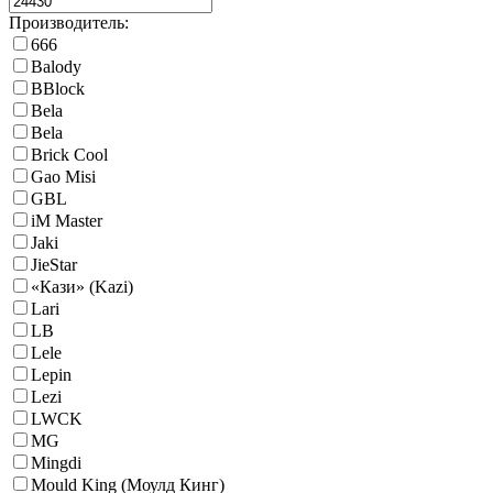
Производитель:
666
Balody
BBlock
Bela
Bela
Brick Cool
Gao Misi
GBL
iM Master
Jaki
JieStar
«Кази» (Kazi)
Lari
LB
Lele
Lepin
Lezi
LWCK
MG
Mingdi
Mould King (Моулд Кинг)