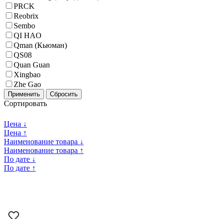
PRCK
Reobrix
Sembo
QI HAO
Qman (Кьюман)
QS08
Quan Guan
Xingbao
Zhe Gao
Применить
Сбросить
Сортировать
Цена ↓
Цена ↑
Наименование товара ↓
Наименование товара ↑
По дате ↓
По дате ↑