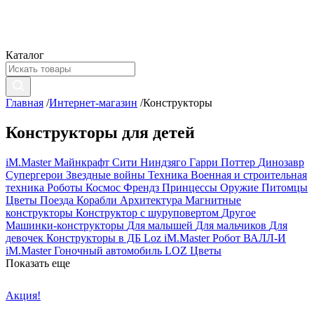
Каталог
Главная
/
Интернет-магазин
/
Конструкторы
Конструкторы для детей
iM.Master
Майнкрафт
Сити
Ниндзяго
Гарри Поттер
Динозавр
Супергерои
Звездные войны
Техника
Военная и строительная
техника
Роботы
Космос
Френдз
Принцессы
Оружие
Питомцы
Цветы
Поезда
Корабли
Архитектура
Магнитные
конструкторы
Конструктор с шуруповертом
Другое
Машинки-конструкторы
Для малышей
Для мальчиков
Для
девочек
Конструкторы в ДБ
Loz
iM.Master Робот ВАЛЛ-И
iM.Master Гоночный автомобиль
LOZ Цветы
Показать еще
Акция!