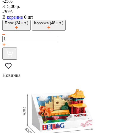
-25%
315,00 р.
-30%
В
корзине
0 шт
Блок (24 шт.)
Коробка (48 шт.)
Новинка