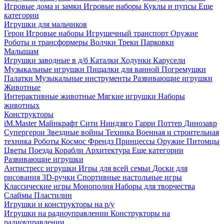
Игровые дома и замки
Игровые наборы
Куклы и пупсы
Еще
категории
Игрушки для мальчиков
Герои
Игровые наборы
Игрушечный транспорт
Оружие
Роботы и трансформеры
Волчки
Треки
Парковки
Малышам
Игрушки заводные в д/б
Каталки
Ходунки
Карусели
Музыкальные игрушки
Пищалки для ванной
Погремушки
Палатки
Музыкальные инструменты
Развивающие игрушки
Животные
Интерактивные животные
Мягкие игрушки
Наборы
животных
Конструкторы
iM.Master
Майнкрафт
Сити
Ниндзяго
Гарри Поттер
Динозавр
Супергерои
Звездные войны
Техника
Военная и строительная
техника
Роботы
Космос
Френдз
Принцессы
Оружие
Питомцы
Цветы
Поезда
Корабли
Архитектура
Еще категории
Развивающие игрушки
Антистресс игрушки
Игры для всей семьи
Доски для
рисования
3D-ручки
Спортивные настольные игры
Классические игры
Монополия
Наборы для творчества
Слаймы
Пластилин
Игрушки и конструкторы на р/у
Игрушки на радиоуправлении
Конструкторы на
радиоуправлении