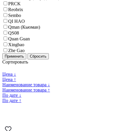
PRCK
Reobrix
Sembo
QI HAO
Qman (Кьюман)
QS08
Quan Guan
Xingbao
Zhe Gao
Применить
Сбросить
Сортировать
Цена ↓
Цена ↑
Наименование товара ↓
Наименование товара ↑
По дате ↓
По дате ↑