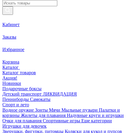
Кабинет
Заказы
Избранное
Корзина
Каталог
Каталог товаров
Акция!
Новинки
Подарочные боксы
Детский транспорт ЛИКВИДАЦИЯ
Пенниборды
Самокаты
Спорт и лето
Водное оружие
Зонты
Мячи
Мыльные пузыри
Палатки и
корзины
Жилеты для плавания
Надувные круги и игрушки
Очки для плавания
Спортивные игры
Еще категории
Игрушки для девочек
Зверушки, фигурки, питомцы
Коляски для кукол и пупсов