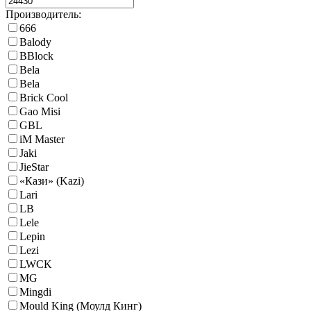
Производитель:
666
Balody
BBlock
Bela
Bela
Brick Cool
Gao Misi
GBL
iM Master
Jaki
JieStar
«Кази» (Kazi)
Lari
LB
Lele
Lepin
Lezi
LWCK
MG
Mingdi
Mould King (Моулд Кинг)