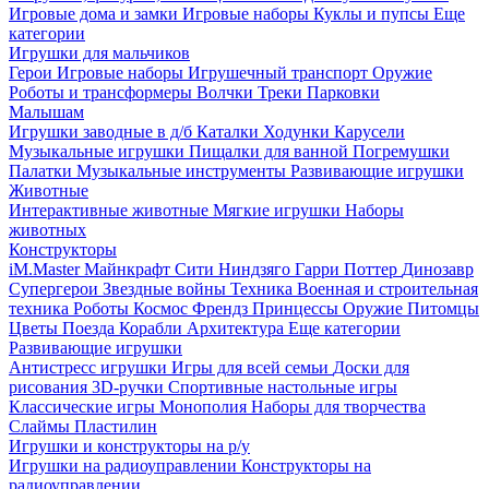
Игровые дома и замки
Игровые наборы
Куклы и пупсы
Еще
категории
Игрушки для мальчиков
Герои
Игровые наборы
Игрушечный транспорт
Оружие
Роботы и трансформеры
Волчки
Треки
Парковки
Малышам
Игрушки заводные в д/б
Каталки
Ходунки
Карусели
Музыкальные игрушки
Пищалки для ванной
Погремушки
Палатки
Музыкальные инструменты
Развивающие игрушки
Животные
Интерактивные животные
Мягкие игрушки
Наборы
животных
Конструкторы
iM.Master
Майнкрафт
Сити
Ниндзяго
Гарри Поттер
Динозавр
Супергерои
Звездные войны
Техника
Военная и строительная
техника
Роботы
Космос
Френдз
Принцессы
Оружие
Питомцы
Цветы
Поезда
Корабли
Архитектура
Еще категории
Развивающие игрушки
Антистресс игрушки
Игры для всей семьи
Доски для
рисования
3D-ручки
Спортивные настольные игры
Классические игры
Монополия
Наборы для творчества
Слаймы
Пластилин
Игрушки и конструкторы на р/у
Игрушки на радиоуправлении
Конструкторы на
радиоуправлении