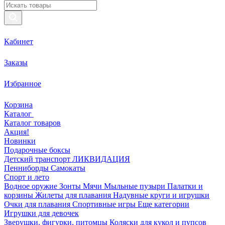
Кабинет
Заказы
Избранное
Корзина
Каталог
Каталог товаров
Акция!
Новинки
Подарочные боксы
Детский транспорт ЛИКВИДАЦИЯ
Пенниборды
Самокаты
Спорт и лето
Водное оружие
Зонты
Мячи
Мыльные пузыри
Палатки и
корзины
Жилеты для плавания
Надувные круги и игрушки
Очки для плавания
Спортивные игры
Еще категории
Игрушки для девочек
Зверушки, фигурки, питомцы
Коляски для кукол и пупсов