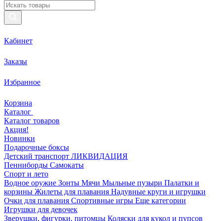
Кабинет
Заказы
Избранное
Корзина
Каталог
Каталог товаров
Акция!
Новинки
Подарочные боксы
Детский транспорт ЛИКВИДАЦИЯ
Пенниборды
Самокаты
Спорт и лето
Водное оружие
Зонты
Мячи
Мыльные пузыри
Палатки и
корзины
Жилеты для плавания
Надувные круги и игрушки
Очки для плавания
Спортивные игры
Еще категории
Игрушки для девочек
Зверушки, фигурки, питомцы
Коляски для кукол и пупсов