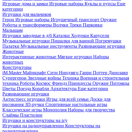
Игровые дома и замки
Игровые наборы
Куклы и пупсы
Еще
категории
Игрушки для мальчиков
Герои
Игровые наборы
Игрушечный транспорт
Оружие
Роботы и трансформеры
Волчки
Треки
Парковки
Малышам
Игрушки заводные в д/б
Каталки
Ходунки
Карусели
Музыкальные игрушки
Пищалки для ванной
Погремушки
Палатки
Музыкальные инструменты
Развивающие игрушки
Животные
Интерактивные животные
Мягкие игрушки
Наборы
животных
Конструкторы
iM.Master
Майнкрафт
Сити
Ниндзяго
Гарри Поттер
Динозавр
Супергерои
Звездные войны
Техника
Военная и строительная
техника
Роботы
Космос
Френдз
Принцессы
Оружие
Питомцы
Цветы
Поезда
Корабли
Архитектура
Еще категории
Развивающие игрушки
Антистресс игрушки
Игры для всей семьи
Доски для
рисования
3D-ручки
Спортивные настольные игры
Классические игры
Монополия
Наборы для творчества
Слаймы
Пластилин
Игрушки и конструкторы на р/у
Игрушки на радиоуправлении
Конструкторы на
радиоуправлении