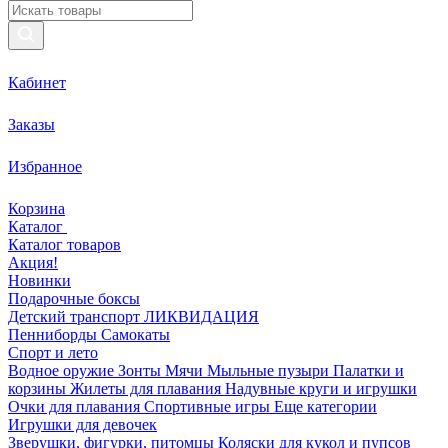
Кабинет
Заказы
Избранное
Корзина
Каталог
Каталог товаров
Акция!
Новинки
Подарочные боксы
Детский транспорт ЛИКВИДАЦИЯ
Пенниборды
Самокаты
Спорт и лето
Водное оружие
Зонты
Мячи
Мыльные пузыри
Палатки и
корзины
Жилеты для плавания
Надувные круги и игрушки
Очки для плавания
Спортивные игры
Еще категории
Игрушки для девочек
Зверушки, фигурки, питомцы
Коляски для кукол и пупсов