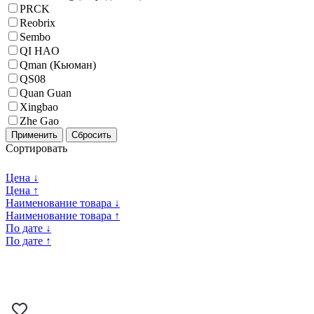
PRCK
Reobrix
Sembo
QI HAO
Qman (Кьюман)
QS08
Quan Guan
Xingbao
Zhe Gao
Применить
Сбросить
Сортировать
Цена ↓
Цена ↑
Наименование товара ↓
Наименование товара ↑
По дате ↓
По дате ↑