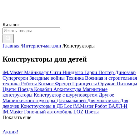
Каталог
Главная
/
Интернет-магазин
/
Конструкторы
Конструкторы для детей
iM.Master
Майнкрафт
Сити
Ниндзяго
Гарри Поттер
Динозавр
Супергерои
Звездные войны
Техника
Военная и строительная
техника
Роботы
Космос
Френдз
Принцессы
Оружие
Питомцы
Цветы
Поезда
Корабли
Архитектура
Магнитные
конструкторы
Конструктор с шуруповертом
Другое
Машинки-конструкторы
Для малышей
Для мальчиков
Для
девочек
Конструкторы в ДБ
Loz
iM.Master Робот ВАЛЛ-И
iM.Master Гоночный автомобиль
LOZ Цветы
Показать еще
Акция!