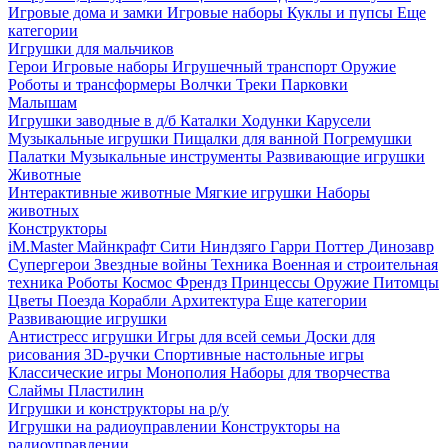
Игровые дома и замки
Игровые наборы
Куклы и пупсы
Еще
категории
Игрушки для мальчиков
Герои
Игровые наборы
Игрушечный транспорт
Оружие
Роботы и трансформеры
Волчки
Треки
Парковки
Малышам
Игрушки заводные в д/б
Каталки
Ходунки
Карусели
Музыкальные игрушки
Пищалки для ванной
Погремушки
Палатки
Музыкальные инструменты
Развивающие игрушки
Животные
Интерактивные животные
Мягкие игрушки
Наборы
животных
Конструкторы
iM.Master
Майнкрафт
Сити
Ниндзяго
Гарри Поттер
Динозавр
Супергерои
Звездные войны
Техника
Военная и строительная
техника
Роботы
Космос
Френдз
Принцессы
Оружие
Питомцы
Цветы
Поезда
Корабли
Архитектура
Еще категории
Развивающие игрушки
Антистресс игрушки
Игры для всей семьи
Доски для
рисования
3D-ручки
Спортивные настольные игры
Классические игры
Монополия
Наборы для творчества
Слаймы
Пластилин
Игрушки и конструкторы на р/у
Игрушки на радиоуправлении
Конструкторы на
радиоуправлении