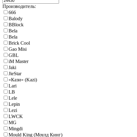
Производитель:
666
Balody
BBlock
Bela
Bela
Brick Cool
Gao Misi
GBL
iM Master
Jaki
JieStar
«Кази» (Kazi)
Lari
LB
Lele
Lepin
Lezi
LWCK
MG
Mingdi
Mould King (Моулд Кинг)