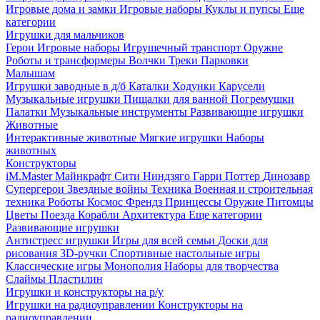
Игровые дома и замки
Игровые наборы
Куклы и пупсы
Еще
категории
Игрушки для мальчиков
Герои
Игровые наборы
Игрушечный транспорт
Оружие
Роботы и трансформеры
Волчки
Треки
Парковки
Малышам
Игрушки заводные в д/б
Каталки
Ходунки
Карусели
Музыкальные игрушки
Пищалки для ванной
Погремушки
Палатки
Музыкальные инструменты
Развивающие игрушки
Животные
Интерактивные животные
Мягкие игрушки
Наборы
животных
Конструкторы
iM.Master
Майнкрафт
Сити
Ниндзяго
Гарри Поттер
Динозавр
Супергерои
Звездные войны
Техника
Военная и строительная
техника
Роботы
Космос
Френдз
Принцессы
Оружие
Питомцы
Цветы
Поезда
Корабли
Архитектура
Еще категории
Развивающие игрушки
Антистресс игрушки
Игры для всей семьи
Доски для
рисования
3D-ручки
Спортивные настольные игры
Классические игры
Монополия
Наборы для творчества
Слаймы
Пластилин
Игрушки и конструкторы на р/у
Игрушки на радиоуправлении
Конструкторы на
радиоуправлении