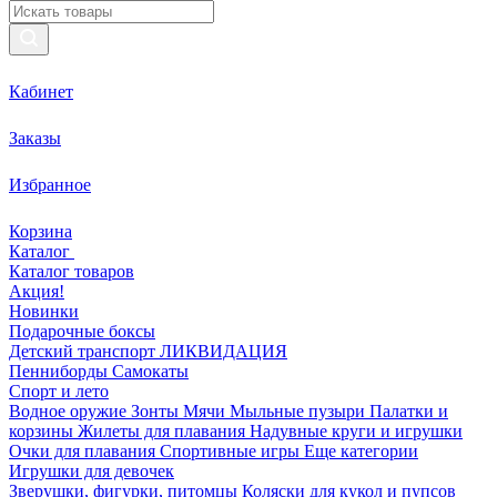
Кабинет
Заказы
Избранное
Корзина
Каталог
Каталог товаров
Акция!
Новинки
Подарочные боксы
Детский транспорт ЛИКВИДАЦИЯ
Пенниборды
Самокаты
Спорт и лето
Водное оружие
Зонты
Мячи
Мыльные пузыри
Палатки и
корзины
Жилеты для плавания
Надувные круги и игрушки
Очки для плавания
Спортивные игры
Еще категории
Игрушки для девочек
Зверушки, фигурки, питомцы
Коляски для кукол и пупсов