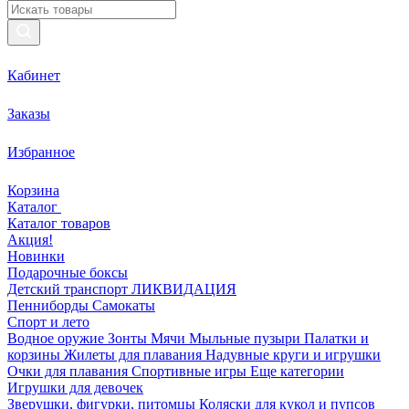
Кабинет
Заказы
Избранное
Корзина
Каталог
Каталог товаров
Акция!
Новинки
Подарочные боксы
Детский транспорт ЛИКВИДАЦИЯ
Пенниборды
Самокаты
Спорт и лето
Водное оружие
Зонты
Мячи
Мыльные пузыри
Палатки и
корзины
Жилеты для плавания
Надувные круги и игрушки
Очки для плавания
Спортивные игры
Еще категории
Игрушки для девочек
Зверушки, фигурки, питомцы
Коляски для кукол и пупсов