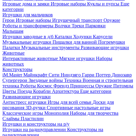
Игровые дома и замки
Игровые наборы
Куклы и пупсы
Еще
категории
Игрушки для мальчиков
Герои
Игровые наборы
Игрушечный транспорт
Оружие
Роботы и трансформеры
Волчки
Треки
Парковки
Малышам
Игрушки заводные в д/б
Каталки
Ходунки
Карусели
Музыкальные игрушки
Пищалки для ванной
Погремушки
Палатки
Музыкальные инструменты
Развивающие игрушки
Животные
Интерактивные животные
Мягкие игрушки
Наборы
животных
Конструкторы
iM.Master
Майнкрафт
Сити
Ниндзяго
Гарри Поттер
Динозавр
Супергерои
Звездные войны
Техника
Военная и строительная
техника
Роботы
Космос
Френдз
Принцессы
Оружие
Питомцы
Цветы
Поезда
Корабли
Архитектура
Еще категории
Развивающие игрушки
Антистресс игрушки
Игры для всей семьи
Доски для
рисования
3D-ручки
Спортивные настольные игры
Классические игры
Монополия
Наборы для творчества
Слаймы
Пластилин
Игрушки и конструкторы на р/у
Игрушки на радиоуправлении
Конструкторы на
радиоуправлении