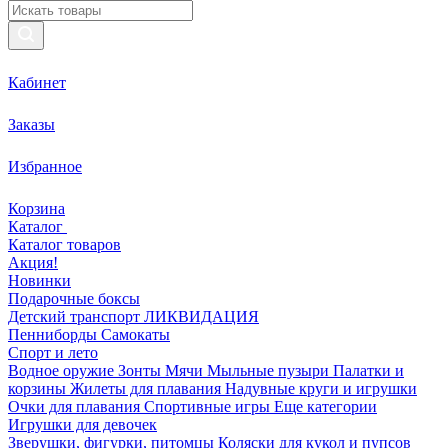
Кабинет
Заказы
Избранное
Корзина
Каталог
Каталог товаров
Акция!
Новинки
Подарочные боксы
Детский транспорт ЛИКВИДАЦИЯ
Пенниборды
Самокаты
Спорт и лето
Водное оружие
Зонты
Мячи
Мыльные пузыри
Палатки и
корзины
Жилеты для плавания
Надувные круги и игрушки
Очки для плавания
Спортивные игры
Еще категории
Игрушки для девочек
Зверушки, фигурки, питомцы
Коляски для кукол и пупсов