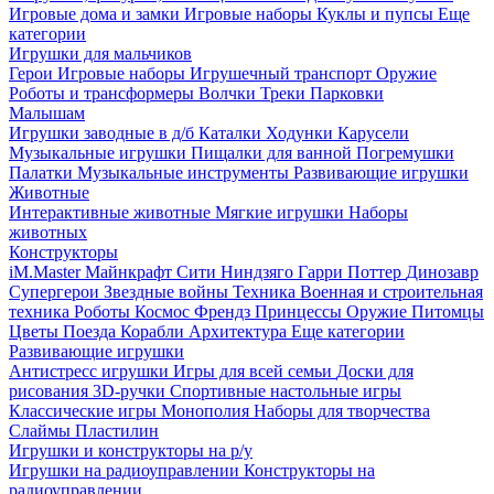
Игровые дома и замки
Игровые наборы
Куклы и пупсы
Еще
категории
Игрушки для мальчиков
Герои
Игровые наборы
Игрушечный транспорт
Оружие
Роботы и трансформеры
Волчки
Треки
Парковки
Малышам
Игрушки заводные в д/б
Каталки
Ходунки
Карусели
Музыкальные игрушки
Пищалки для ванной
Погремушки
Палатки
Музыкальные инструменты
Развивающие игрушки
Животные
Интерактивные животные
Мягкие игрушки
Наборы
животных
Конструкторы
iM.Master
Майнкрафт
Сити
Ниндзяго
Гарри Поттер
Динозавр
Супергерои
Звездные войны
Техника
Военная и строительная
техника
Роботы
Космос
Френдз
Принцессы
Оружие
Питомцы
Цветы
Поезда
Корабли
Архитектура
Еще категории
Развивающие игрушки
Антистресс игрушки
Игры для всей семьи
Доски для
рисования
3D-ручки
Спортивные настольные игры
Классические игры
Монополия
Наборы для творчества
Слаймы
Пластилин
Игрушки и конструкторы на р/у
Игрушки на радиоуправлении
Конструкторы на
радиоуправлении