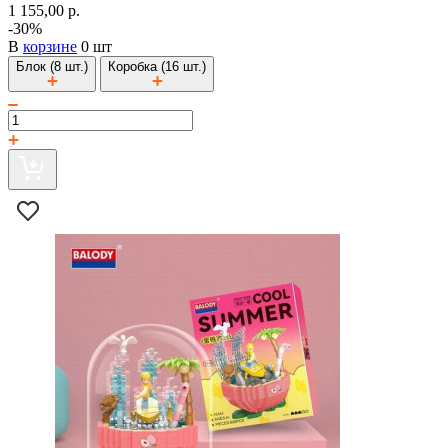
1 155,00 р.
-30%
В
корзине
0 шт
Блок (8 шт.)
Коробка (16 шт.)