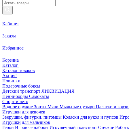
Кабинет
Заказы
Избранное
Корзина
Каталог
Каталог товаров
Акция!
Новинки
Подарочные боксы
Детский транспорт ЛИКВИДАЦИЯ
Пенниборды
Самокаты
Спорт и лето
Водное оружие
Зонты
Мячи
Мыльные пузыри
Палатки и корз
Игрушки для девочек
Зверушки, фигурки, питомцы
Коляски для кукол и пупсов
Игро
Игрушки для мальчиков
Герои
Игровые наборы
Игрушечный транспорт
Оружие
Роботы