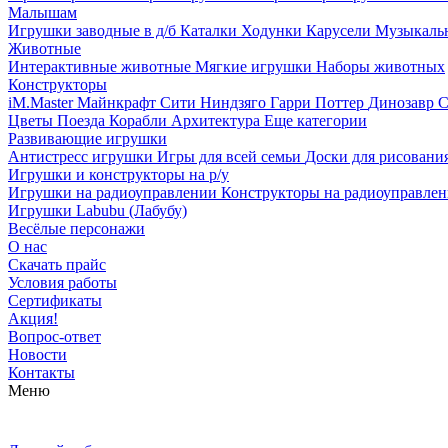
Малышам
Игрушки заводные в д/б
Каталки
Ходунки
Карусели
Музыкаль
Животные
Интерактивные животные
Мягкие игрушки
Наборы животных
Конструкторы
iM.Master
Майнкрафт
Сити
Ниндзяго
Гарри Поттер
Динозавр
С
Цветы
Поезда
Корабли
Архитектура
Еще категории
Развивающие игрушки
Антистресс игрушки
Игры для всей семьи
Доски для рисовани
Игрушки и конструкторы на р/у
Игрушки на радиоуправлении
Конструкторы на радиоуправле
Игрушки Labubu (Лабубу)
Весёлые персонажи
О нас
Скачать прайс
Условия работы
Сертификаты
Акция!
Вопрос-ответ
Новости
Контакты
Меню