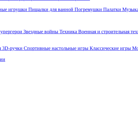
ные игрушки
Пищалки для ванной
Погремушки
Палатки
Музыка
упергерои
Звездные войны
Техника
Военная и строительная те
я
3D-ручки
Спортивные настольные игры
Классические игры
Мо
нии