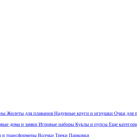
ины
Жилеты для плавания
Надувные круги и игрушки
Очки для 
вые дома и замки
Игровые наборы
Куклы и пупсы
Еще категор
 и трансформеры
Волчки
Треки
Парковки