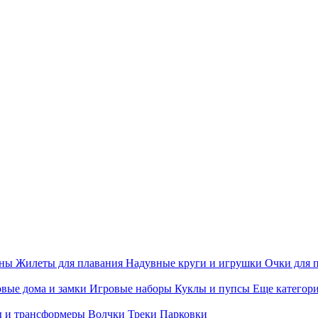
ины
Жилеты для плавания
Надувные круги и игрушки
Очки для 
вые дома и замки
Игровые наборы
Куклы и пупсы
Еще категор
 и трансформеры
Волчки
Треки
Парковки