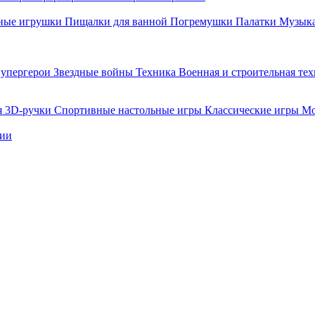
ные игрушки
Пищалки для ванной
Погремушки
Палатки
Музыка
упергерои
Звездные войны
Техника
Военная и строительная те
я
3D-ручки
Спортивные настольные игры
Классические игры
Мо
нии