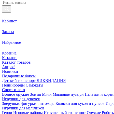
Кабинет
Заказы
Избранное
Корзина
Каталог
Каталог товаров
Акция!
Новинки
Подарочные боксы
Детский транспорт ЛИКВИДАЦИЯ
Пенниборды
Самокаты
Спорт и лето
Водное оружие
Зонты
Мячи
Мыльные пузыри
Палатки и корз
Игрушки для девочек
Зверушки, фигурки, питомцы
Коляски для кукол и пупсов
Игро
Игрушки для мальчиков
Герои
Игровые наборы
Игрушечный транспорт
Оружие
Роботы