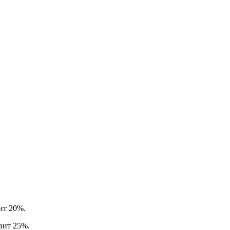
вит 20%.
авит 25%.