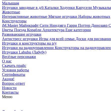
Малышам
Игрушки заводные в д/б
Каталки
Ходунки
Карусели
Музыкаль
Животные
Интерактивные животные
Мягкие игрушки
Наборы животных
Конструкторы
iM.Master
Майнкрафт
Сити
Ниндзяго
Гарри Поттер
Динозавр
С
Цветы
Поезда
Корабли
Архитектура
Еще категории
Развивающие игрушки
Антистресс игрушки
Игры для всей семьи
Доски для рисовани
Игрушки и конструкторы на р/у
Игрушки на радиоуправлении
Конструкторы на радиоуправле
Игрушки Labubu (Лабубу)
Весёлые персонажи
О нас
Скачать прайс
Условия работы
Сертификаты
Акция!
Вопрос-ответ
Новости
Контакты
Меню