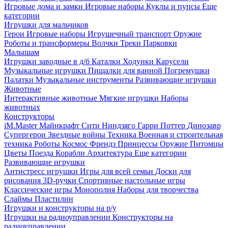
Игровые дома и замки
Игровые наборы
Куклы и пупсы
Еще
категории
Игрушки для мальчиков
Герои
Игровые наборы
Игрушечный транспорт
Оружие
Роботы и трансформеры
Волчки
Треки
Парковки
Малышам
Игрушки заводные в д/б
Каталки
Ходунки
Карусели
Музыкальные игрушки
Пищалки для ванной
Погремушки
Палатки
Музыкальные инструменты
Развивающие игрушки
Животные
Интерактивные животные
Мягкие игрушки
Наборы
животных
Конструкторы
iM.Master
Майнкрафт
Сити
Ниндзяго
Гарри Поттер
Динозавр
Супергерои
Звездные войны
Техника
Военная и строительная
техника
Роботы
Космос
Френдз
Принцессы
Оружие
Питомцы
Цветы
Поезда
Корабли
Архитектура
Еще категории
Развивающие игрушки
Антистресс игрушки
Игры для всей семьи
Доски для
рисования
3D-ручки
Спортивные настольные игры
Классические игры
Монополия
Наборы для творчества
Слаймы
Пластилин
Игрушки и конструкторы на р/у
Игрушки на радиоуправлении
Конструкторы на
радиоуправлении