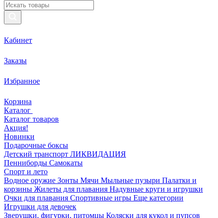
Кабинет
Заказы
Избранное
Корзина
Каталог
Каталог товаров
Акция!
Новинки
Подарочные боксы
Детский транспорт ЛИКВИДАЦИЯ
Пенниборды
Самокаты
Спорт и лето
Водное оружие
Зонты
Мячи
Мыльные пузыри
Палатки и
корзины
Жилеты для плавания
Надувные круги и игрушки
Очки для плавания
Спортивные игры
Еще категории
Игрушки для девочек
Зверушки, фигурки, питомцы
Коляски для кукол и пупсов