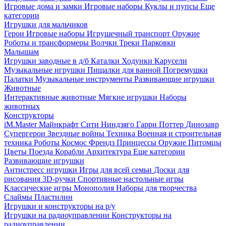
Игровые дома и замки
Игровые наборы
Куклы и пупсы
Еще
категории
Игрушки для мальчиков
Герои
Игровые наборы
Игрушечный транспорт
Оружие
Роботы и трансформеры
Волчки
Треки
Парковки
Малышам
Игрушки заводные в д/б
Каталки
Ходунки
Карусели
Музыкальные игрушки
Пищалки для ванной
Погремушки
Палатки
Музыкальные инструменты
Развивающие игрушки
Животные
Интерактивные животные
Мягкие игрушки
Наборы
животных
Конструкторы
iM.Master
Майнкрафт
Сити
Ниндзяго
Гарри Поттер
Динозавр
Супергерои
Звездные войны
Техника
Военная и строительная
техника
Роботы
Космос
Френдз
Принцессы
Оружие
Питомцы
Цветы
Поезда
Корабли
Архитектура
Еще категории
Развивающие игрушки
Антистресс игрушки
Игры для всей семьи
Доски для
рисования
3D-ручки
Спортивные настольные игры
Классические игры
Монополия
Наборы для творчества
Слаймы
Пластилин
Игрушки и конструкторы на р/у
Игрушки на радиоуправлении
Конструкторы на
радиоуправлении