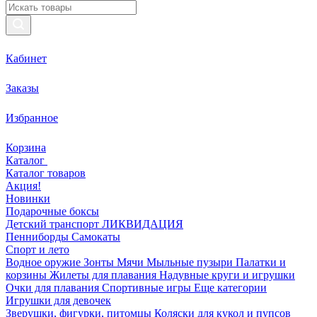
Кабинет
Заказы
Избранное
Корзина
Каталог
Каталог товаров
Акция!
Новинки
Подарочные боксы
Детский транспорт ЛИКВИДАЦИЯ
Пенниборды
Самокаты
Спорт и лето
Водное оружие
Зонты
Мячи
Мыльные пузыри
Палатки и
корзины
Жилеты для плавания
Надувные круги и игрушки
Очки для плавания
Спортивные игры
Еще категории
Игрушки для девочек
Зверушки, фигурки, питомцы
Коляски для кукол и пупсов