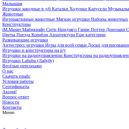
Малышам
Игрушки заводные в д/б
Каталки
Ходунки
Карусели
Музыкаль
Животные
Интерактивные животные
Мягкие игрушки
Наборы животных
Конструкторы
iM.Master
Майнкрафт
Сити
Ниндзяго
Гарри Поттер
Динозавр
С
Цветы
Поезда
Корабли
Архитектура
Еще категории
Развивающие игрушки
Антистресс игрушки
Игры для всей семьи
Доски для рисовани
Игрушки и конструкторы на р/у
Игрушки на радиоуправлении
Конструкторы на радиоуправле
Игрушки Labubu (Лабубу)
Весёлые персонажи
О нас
Скачать прайс
Условия работы
Сертификаты
Акция!
Вопрос-ответ
Новости
Контакты
Меню