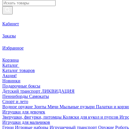
Кабинет
Заказы
Избранное
Корзина
Каталог
Каталог товаров
Акция!
Новинки
Подарочные боксы
Детский транспорт ЛИКВИДАЦИЯ
Пенниборды
Самокаты
Спорт и лето
Водное оружие
Зонты
Мячи
Мыльные пузыри
Палатки и корз
Игрушки для девочек
Зверушки, фигурки, питомцы
Коляски для кукол и пупсов
Игро
Игрушки для мальчиков
Герои
Игровые наборы
Игрушечный транспорт
Оружие
Роботы