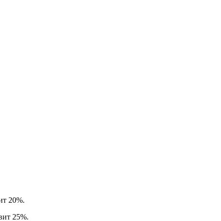
вит 20%.
авит 25%.