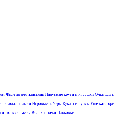
ины
Жилеты для плавания
Надувные круги и игрушки
Очки для 
вые дома и замки
Игровые наборы
Куклы и пупсы
Еще категор
 и трансформеры
Волчки
Треки
Парковки