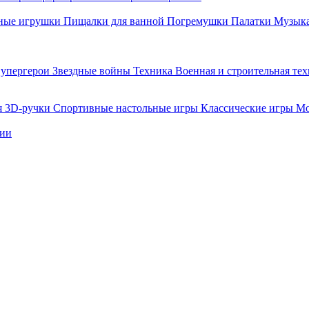
ные игрушки
Пищалки для ванной
Погремушки
Палатки
Музыка
упергерои
Звездные войны
Техника
Военная и строительная те
я
3D-ручки
Спортивные настольные игры
Классические игры
Мо
нии