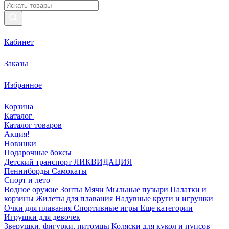
Кабинет
Заказы
Избранное
Корзина
Каталог
Каталог товаров
Акция!
Новинки
Подарочные боксы
Детский транспорт ЛИКВИДАЦИЯ
Пенниборды
Самокаты
Спорт и лето
Водное оружие
Зонты
Мячи
Мыльные пузыри
Палатки и
корзины
Жилеты для плавания
Надувные круги и игрушки
Очки для плавания
Спортивные игры
Еще категории
Игрушки для девочек
Зверушки, фигурки, питомцы
Коляски для кукол и пупсов