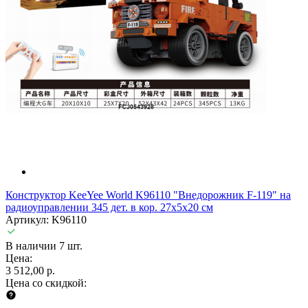
Конструктор KeeYee World K96110 "Внедорожник F-119" на
радиоуправлении 345 дет. в кор. 27х5х20 см
Артикул: K96110
В наличии 7 шт.
Цена:
3 512,00 р.
Цена со скидкой: