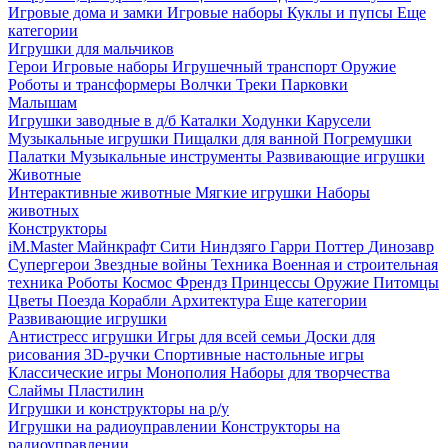
Игровые дома и замки
Игровые наборы
Куклы и пупсы
Еще
категории
Игрушки для мальчиков
Герои
Игровые наборы
Игрушечный транспорт
Оружие
Роботы и трансформеры
Волчки
Треки
Парковки
Малышам
Игрушки заводные в д/б
Каталки
Ходунки
Карусели
Музыкальные игрушки
Пищалки для ванной
Погремушки
Палатки
Музыкальные инструменты
Развивающие игрушки
Животные
Интерактивные животные
Мягкие игрушки
Наборы
животных
Конструкторы
iM.Master
Майнкрафт
Сити
Ниндзяго
Гарри Поттер
Динозавр
Супергерои
Звездные войны
Техника
Военная и строительная
техника
Роботы
Космос
Френдз
Принцессы
Оружие
Питомцы
Цветы
Поезда
Корабли
Архитектура
Еще категории
Развивающие игрушки
Антистресс игрушки
Игры для всей семьи
Доски для
рисования
3D-ручки
Спортивные настольные игры
Классические игры
Монополия
Наборы для творчества
Слаймы
Пластилин
Игрушки и конструкторы на р/у
Игрушки на радиоуправлении
Конструкторы на
радиоуправлении