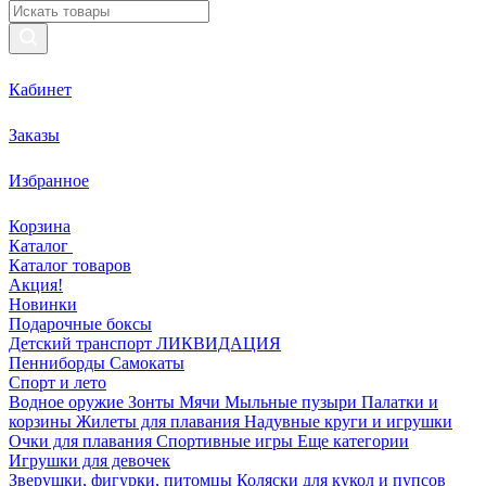
Кабинет
Заказы
Избранное
Корзина
Каталог
Каталог товаров
Акция!
Новинки
Подарочные боксы
Детский транспорт ЛИКВИДАЦИЯ
Пенниборды
Самокаты
Спорт и лето
Водное оружие
Зонты
Мячи
Мыльные пузыри
Палатки и
корзины
Жилеты для плавания
Надувные круги и игрушки
Очки для плавания
Спортивные игры
Еще категории
Игрушки для девочек
Зверушки, фигурки, питомцы
Коляски для кукол и пупсов