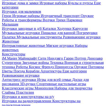
Игровые дома и замки
Игровые наборы
Куклы и пупсы
Еще
категории
Игрушки для мальчиков
Герои
Игровые наборы
Игрушечный транспорт
Оружие
Роботы и трансформеры
Волчки
Треки
Парковки
Малышам
Игрушки заводные в д/б
Каталки
Ходунки
Карусели
Музыкальные игрушки
Пищалки для ванной
Погремушки
Палатки
Музыкальные инструменты
Развивающие игрушки
Животные
Интерактивные животные
Мягкие игрушки
Наборы
животных
Конструкторы
iM.Master
Майнкрафт
Сити
Ниндзяго
Гарри Поттер
Динозавр
Супергерои
Звездные войны
Техника
Военная и строительная
техника
Роботы
Космос
Френдз
Принцессы
Оружие
Питомцы
Цветы
Поезда
Корабли
Архитектура
Еще категории
Развивающие игрушки
Антистресс игрушки
Игры для всей семьи
Доски для
рисования
3D-ручки
Спортивные настольные игры
Классические игры
Монополия
Наборы для творчества
Слаймы
Пластилин
Игрушки и конструкторы на р/у
Игрушки на радиоуправлении
Конструкторы на
радиоуправлении