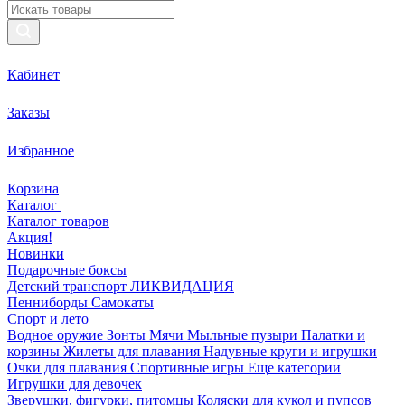
Кабинет
Заказы
Избранное
Корзина
Каталог
Каталог товаров
Акция!
Новинки
Подарочные боксы
Детский транспорт ЛИКВИДАЦИЯ
Пенниборды
Самокаты
Спорт и лето
Водное оружие
Зонты
Мячи
Мыльные пузыри
Палатки и
корзины
Жилеты для плавания
Надувные круги и игрушки
Очки для плавания
Спортивные игры
Еще категории
Игрушки для девочек
Зверушки, фигурки, питомцы
Коляски для кукол и пупсов