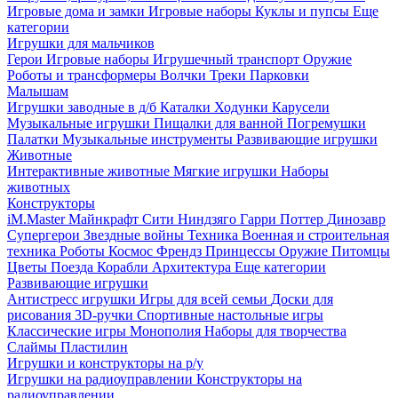
Игровые дома и замки
Игровые наборы
Куклы и пупсы
Еще
категории
Игрушки для мальчиков
Герои
Игровые наборы
Игрушечный транспорт
Оружие
Роботы и трансформеры
Волчки
Треки
Парковки
Малышам
Игрушки заводные в д/б
Каталки
Ходунки
Карусели
Музыкальные игрушки
Пищалки для ванной
Погремушки
Палатки
Музыкальные инструменты
Развивающие игрушки
Животные
Интерактивные животные
Мягкие игрушки
Наборы
животных
Конструкторы
iM.Master
Майнкрафт
Сити
Ниндзяго
Гарри Поттер
Динозавр
Супергерои
Звездные войны
Техника
Военная и строительная
техника
Роботы
Космос
Френдз
Принцессы
Оружие
Питомцы
Цветы
Поезда
Корабли
Архитектура
Еще категории
Развивающие игрушки
Антистресс игрушки
Игры для всей семьи
Доски для
рисования
3D-ручки
Спортивные настольные игры
Классические игры
Монополия
Наборы для творчества
Слаймы
Пластилин
Игрушки и конструкторы на р/у
Игрушки на радиоуправлении
Конструкторы на
радиоуправлении