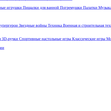
ные игрушки
Пищалки для ванной
Погремушки
Палатки
Музыка
упергерои
Звездные войны
Техника
Военная и строительная те
я
3D-ручки
Спортивные настольные игры
Классические игры
Мо
нии