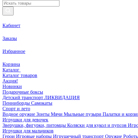
Кабинет
Заказы
Избранное
Корзина
Каталог
Каталог товаров
Акция!
Новинки
Подарочные боксы
Детский транспорт ЛИКВИДАЦИЯ
Пенниборды
Самокаты
Спорт и лето
Водное оружие
Зонты
Мячи
Мыльные пузыри
Палатки и корз
Игрушки для девочек
Зверушки, фигурки, питомцы
Коляски для кукол и пупсов
Игро
Игрушки для мальчиков
Герои
Игровые наборы
Игрушечный транспорт
Оружие
Роботы