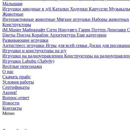
Малышам
Игрушки заводные в д/б
Каталки
Ходунки
Карусели
Музыкаль
Животные
Интерактивные животные
Мягкие игрушки
Наборы животных
Конструкторы
iM.Master
Майнкрафт
Сити
Ниндзяго
Гарри Поттер
Динозавр
С
Цветы
Поезда
Корабли
Архитектура
Еще категории
Развивающие игрушки
Антистресс игрушки
Игры для всей семьи
Доски для рисовани
Игрушки и конструкторы на р/у
Игрушки на радиоуправлении
Конструкторы на радиоуправле
Игрушки Labubu (Лабубу)
Весёлые персонажи
О нас
Скачать прайс
Условия работы
Сертификаты
Акция!
Вопрос-ответ
Новости
Контакты
Меню