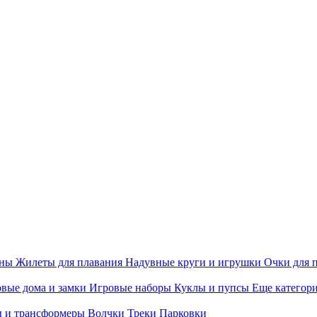
ины
Жилеты для плавания
Надувные круги и игрушки
Очки для 
вые дома и замки
Игровые наборы
Куклы и пупсы
Еще категор
 и трансформеры
Волчки
Треки
Парковки