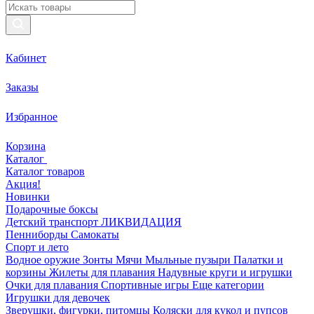
Кабинет
Заказы
Избранное
Корзина
Каталог
Каталог товаров
Акция!
Новинки
Подарочные боксы
Детский транспорт ЛИКВИДАЦИЯ
Пенниборды
Самокаты
Спорт и лето
Водное оружие
Зонты
Мячи
Мыльные пузыри
Палатки и
корзины
Жилеты для плавания
Надувные круги и игрушки
Очки для плавания
Спортивные игры
Еще категории
Игрушки для девочек
Зверушки, фигурки, питомцы
Коляски для кукол и пупсов