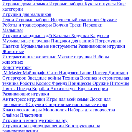
Игровые дома и замки
Игровые наборы
Куклы и пупсы
Еще
категории
Игрушки для мальчиков
Герои
Игровые наборы
Игрушечный транспорт
Оружие
Роботы и трансформеры
Волчки
Треки
Парковки
Малышам
Игрушки заводные в д/б
Каталки
Ходунки
Карусели
Музыкальные игрушки
Пищалки для ванной
Погремушки
Палатки
Музыкальные инструменты
Развивающие игрушки
Животные
Интерактивные животные
Мягкие игрушки
Наборы
животных
Конструкторы
iM.Master
Майнкрафт
Сити
Ниндзяго
Гарри Поттер
Динозавр
Супергерои
Звездные войны
Техника
Военная и строительная
техника
Роботы
Космос
Френдз
Принцессы
Оружие
Питомцы
Цветы
Поезда
Корабли
Архитектура
Еще категории
Развивающие игрушки
Антистресс игрушки
Игры для всей семьи
Доски для
рисования
3D-ручки
Спортивные настольные игры
Классические игры
Монополия
Наборы для творчества
Слаймы
Пластилин
Игрушки и конструкторы на р/у
Игрушки на радиоуправлении
Конструкторы на
радиоуправлении