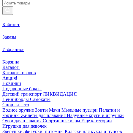
Кабинет
Заказы
Избранное
Корзина
Каталог
Каталог товаров
Акция!
Новинки
Подарочные боксы
Детский транспорт ЛИКВИДАЦИЯ
Пенниборды
Самокаты
Спорт и лето
Водное оружие
Зонты
Мячи
Мыльные пузыри
Палатки и
корзины
Жилеты для плавания
Надувные круги и игрушки
Очки для плавания
Спортивные игры
Еще категории
Игрушки для девочек
Зверушки, фигурки, питомцы
Коляски для кукол и пупсов