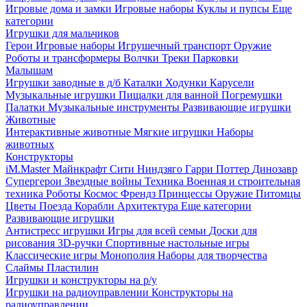
Игровые дома и замки
Игровые наборы
Куклы и пупсы
Еще
категории
Игрушки для мальчиков
Герои
Игровые наборы
Игрушечный транспорт
Оружие
Роботы и трансформеры
Волчки
Треки
Парковки
Малышам
Игрушки заводные в д/б
Каталки
Ходунки
Карусели
Музыкальные игрушки
Пищалки для ванной
Погремушки
Палатки
Музыкальные инструменты
Развивающие игрушки
Животные
Интерактивные животные
Мягкие игрушки
Наборы
животных
Конструкторы
iM.Master
Майнкрафт
Сити
Ниндзяго
Гарри Поттер
Динозавр
Супергерои
Звездные войны
Техника
Военная и строительная
техника
Роботы
Космос
Френдз
Принцессы
Оружие
Питомцы
Цветы
Поезда
Корабли
Архитектура
Еще категории
Развивающие игрушки
Антистресс игрушки
Игры для всей семьи
Доски для
рисования
3D-ручки
Спортивные настольные игры
Классические игры
Монополия
Наборы для творчества
Слаймы
Пластилин
Игрушки и конструкторы на р/у
Игрушки на радиоуправлении
Конструкторы на
радиоуправлении