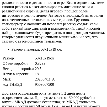
реалистичности и динамичности игре. Всего одним нажатием
кнопки ребенок может активировать мигающие огни и
реалистичные сирены, делая игровой процесс более
интереснее и реалистичнее. Автовоз с площадкой изготовлен
их качественных нетоксичных материалов. Грузовик-
трансформер с машинками позволит ребенку создать свой
собственный мир фантазий и приключений. Такой игровой
набор с машинками будет прекрасным подарком для мальчика,
которые увлекается игрушечными машинками и всем, что
связано с автомобильной тематикой.
Размер упаковки: 53х15х19 см.
Размер
53х15х19см
Объем коробки
0,3283
Вес одной коробки
29,5
Штук в коробке
18
Mark
20230403_A
код ТНВЭД
9503007500
Доставка осуществляется в течение 1-2 дней после
оформления заказа. При сумме заказа от 30.000 рублей и
внутри МКАД доставка бесплатная, за МКАД стоимость
доставки составляет 50 руб за 1км. Также Вы всегда можете