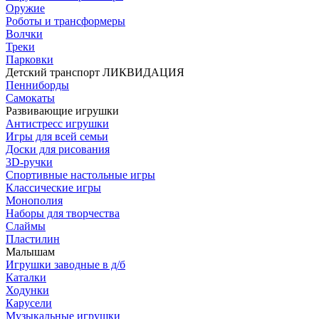
Оружие
Роботы и трансформеры
Волчки
Треки
Парковки
Детский транспорт ЛИКВИДАЦИЯ
Пенниборды
Самокаты
Развивающие игрушки
Антистресс игрушки
Игры для всей семьи
Доски для рисования
3D-ручки
Спортивные настольные игры
Классические игры
Монополия
Наборы для творчества
Слаймы
Пластилин
Малышам
Игрушки заводные в д/б
Каталки
Ходунки
Карусели
Музыкальные игрушки