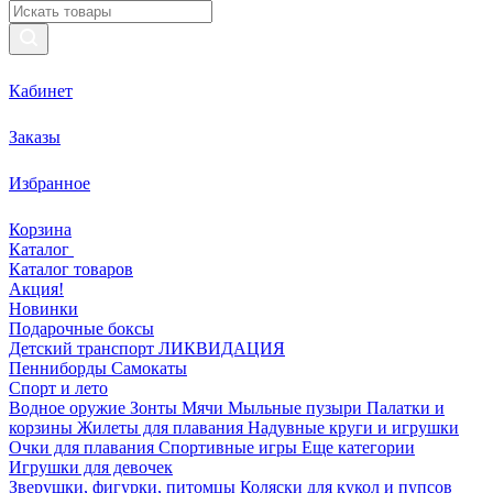
Кабинет
Заказы
Избранное
Корзина
Каталог
Каталог товаров
Акция!
Новинки
Подарочные боксы
Детский транспорт ЛИКВИДАЦИЯ
Пенниборды
Самокаты
Спорт и лето
Водное оружие
Зонты
Мячи
Мыльные пузыри
Палатки и
корзины
Жилеты для плавания
Надувные круги и игрушки
Очки для плавания
Спортивные игры
Еще категории
Игрушки для девочек
Зверушки, фигурки, питомцы
Коляски для кукол и пупсов