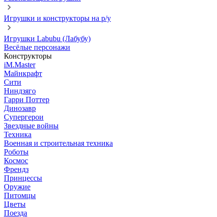
Игрушки и конструкторы на р/у
Игрушки Labubu (Лабубу)
Весёлые персонажи
Конструкторы
iM.Master
Майнкрафт
Сити
Ниндзяго
Гарри Поттер
Динозавр
Супергерои
Звездные войны
Техника
Военная и строительная техника
Роботы
Космос
Френдз
Принцессы
Оружие
Питомцы
Цветы
Поезда