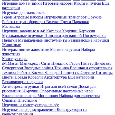
Игровые дома и замки
Игровые наборы
Куклы и пупсы
Еще
категории
Игрушки для мальчиков
Герои
Игровые наборы
Игрушечный транспорт
Оружие
Роботы и трансформеры
Волчки
Треки
Парковки
Малышам
Игрушки заводные в д/б
Каталки
Ходунки
Карусели
Музыкальные игрушки
Пищалки для ванной
Погремушки
Палатки
Музыкальные инструменты
Развивающие игрушки
Животные
Интерактивные животные
Мягкие игрушки
Наборы
животных
Конструкторы
iM.Master
Майнкрафт
Сити
Ниндзяго
Гарри Поттер
Динозавр
Супергерои
Звездные войны
Техника
Военная и строительная
техника
Роботы
Космос
Френдз
Принцессы
Оружие
Питомцы
Цветы
Поезда
Корабли
Архитектура
Еще категории
Развивающие игрушки
Антистресс игрушки
Игры для всей семьи
Доски для
рисования
3D-ручки
Спортивные настольные игры
Классические игры
Монополия
Наборы для творчества
Слаймы
Пластилин
Игрушки и конструкторы на р/у
Игрушки на радиоуправлении
Конструкторы на
радиоуправлении