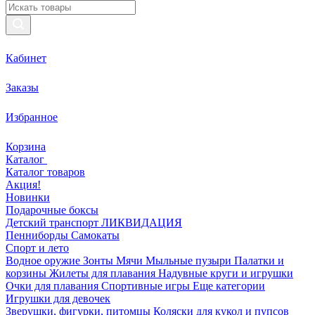
Кабинет
Заказы
Избранное
Корзина
Каталог
Каталог товаров
Акция!
Новинки
Подарочные боксы
Детский транспорт ЛИКВИДАЦИЯ
Пенниборды
Самокаты
Спорт и лето
Водное оружие
Зонты
Мячи
Мыльные пузыри
Палатки и
корзины
Жилеты для плавания
Надувные круги и игрушки
Очки для плавания
Спортивные игры
Еще категории
Игрушки для девочек
Зверушки, фигурки, питомцы
Коляски для кукол и пупсов