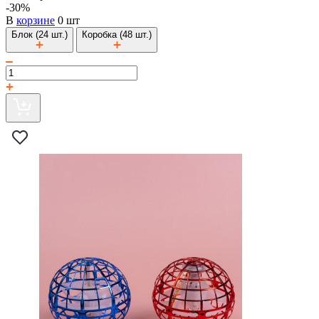
-30%
В
корзине
0 шт
Блок (24 шт.)
Коробка (48 шт.)