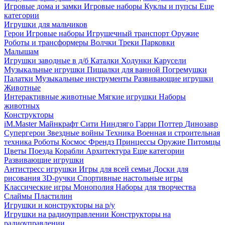
Игровые дома и замки
Игровые наборы
Куклы и пупсы
Еще
категории
Игрушки для мальчиков
Герои
Игровые наборы
Игрушечный транспорт
Оружие
Роботы и трансформеры
Волчки
Треки
Парковки
Малышам
Игрушки заводные в д/б
Каталки
Ходунки
Карусели
Музыкальные игрушки
Пищалки для ванной
Погремушки
Палатки
Музыкальные инструменты
Развивающие игрушки
Животные
Интерактивные животные
Мягкие игрушки
Наборы
животных
Конструкторы
iM.Master
Майнкрафт
Сити
Ниндзяго
Гарри Поттер
Динозавр
Супергерои
Звездные войны
Техника
Военная и строительная
техника
Роботы
Космос
Френдз
Принцессы
Оружие
Питомцы
Цветы
Поезда
Корабли
Архитектура
Еще категории
Развивающие игрушки
Антистресс игрушки
Игры для всей семьи
Доски для
рисования
3D-ручки
Спортивные настольные игры
Классические игры
Монополия
Наборы для творчества
Слаймы
Пластилин
Игрушки и конструкторы на р/у
Игрушки на радиоуправлении
Конструкторы на
радиоуправлении