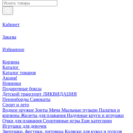
Кабинет
Заказы
Избранное
Корзина
Каталог
Каталог товаров
Акция!
Новинки
Подарочные боксы
Детский транспорт ЛИКВИДАЦИЯ
Пенниборды
Самокаты
Спорт и лето
Водное оружие
Зонты
Мячи
Мыльные пузыри
Палатки и
корзины
Жилеты для плавания
Надувные круги и игрушки
Очки для плавания
Спортивные игры
Еще категории
Игрушки для девочек
Зверушки, фигурки, питомцы
Коляски для кукол и пупсов