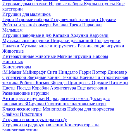
Игровые дома и замки
Игровые наборы
Куклы и пупсы
Еще
категории
Игрушки для мальчиков
Герои
Игровые наборы
Игрушечный транспорт
Оружие
Роботы и трансформеры
Волчки
Треки
Парковки
Малышам
Игрушки заводные в д/б
Каталки
Ходунки
Карусели
Музыкальные игрушки
Пищалки для ванной
Погремушки
Палатки
Музыкальные инструменты
Развивающие игрушки
Животные
Интерактивные животные
Мягкие игрушки
Наборы
животных
Конструкторы
iM.Master
Майнкрафт
Сити
Ниндзяго
Гарри Поттер
Динозавр
Супергерои
Звездные войны
Техника
Военная и строительная
техника
Роботы
Космос
Френдз
Принцессы
Оружие
Питомцы
Цветы
Поезда
Корабли
Архитектура
Еще категории
Развивающие игрушки
Антистресс игрушки
Игры для всей семьи
Доски для
рисования
3D-ручки
Спортивные настольные игры
Классические игры
Монополия
Наборы для творчества
Слаймы
Пластилин
Игрушки и конструкторы на р/у
Игрушки на радиоуправлении
Конструкторы на
радиоуправлении