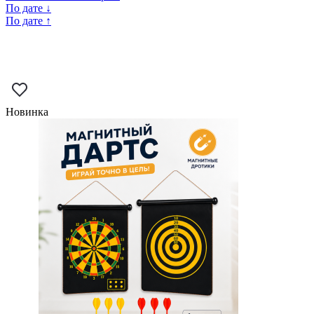
По дате ↓
По дате ↑
Новинка