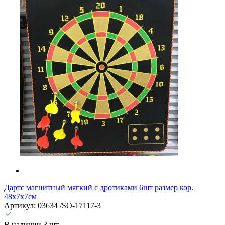
Дартс магнитный мягкий с дротиками 6шт размер кор.
48х7х7см
Артикул: 03634 /SO-17117-3
В наличии 3 шт.