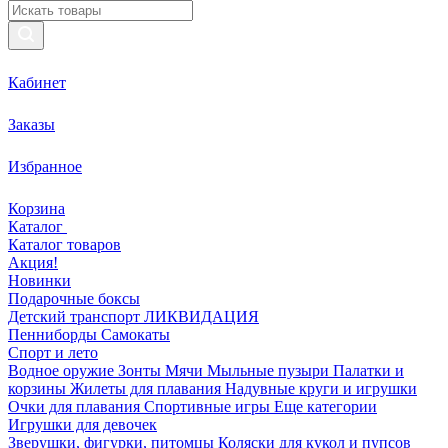
Кабинет
Заказы
Избранное
Корзина
Каталог
Каталог товаров
Акция!
Новинки
Подарочные боксы
Детский транспорт ЛИКВИДАЦИЯ
Пенниборды
Самокаты
Спорт и лето
Водное оружие
Зонты
Мячи
Мыльные пузыри
Палатки и
корзины
Жилеты для плавания
Надувные круги и игрушки
Очки для плавания
Спортивные игры
Еще категории
Игрушки для девочек
Зверушки, фигурки, питомцы
Коляски для кукол и пупсов