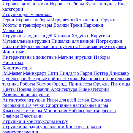
Игровые дома и замки
Игровые наборы
Куклы и пупсы
Еще
категории
Игрушки для мальчиков
Герои
Игровые наборы
Игрушечный транспорт
Оружие
Роботы и трансформеры
Волчки
Треки
Парковки
Малышам
Игрушки заводные в д/б
Каталки
Ходунки
Карусели
Музыкальные игрушки
Пищалки для ванной
Погремушки
Палатки
Музыкальные инструменты
Развивающие игрушки
Животные
Интерактивные животные
Мягкие игрушки
Наборы
животных
Конструкторы
iM.Master
Майнкрафт
Сити
Ниндзяго
Гарри Поттер
Динозавр
Супергерои
Звездные войны
Техника
Военная и строительная
техника
Роботы
Космос
Френдз
Принцессы
Оружие
Питомцы
Цветы
Поезда
Корабли
Архитектура
Еще категории
Развивающие игрушки
Антистресс игрушки
Игры для всей семьи
Доски для
рисования
3D-ручки
Спортивные настольные игры
Классические игры
Монополия
Наборы для творчества
Слаймы
Пластилин
Игрушки и конструкторы на р/у
Игрушки на радиоуправлении
Конструкторы на
радиоуправлении