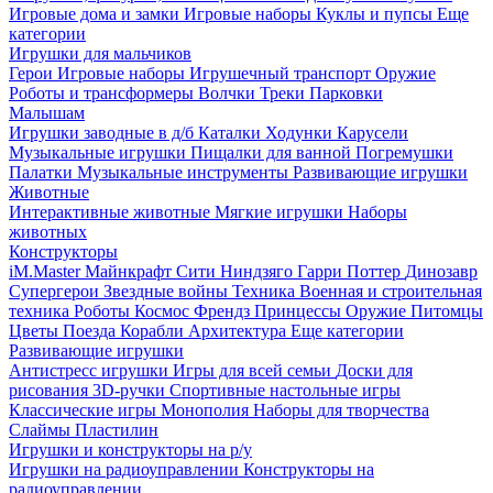
Игровые дома и замки
Игровые наборы
Куклы и пупсы
Еще
категории
Игрушки для мальчиков
Герои
Игровые наборы
Игрушечный транспорт
Оружие
Роботы и трансформеры
Волчки
Треки
Парковки
Малышам
Игрушки заводные в д/б
Каталки
Ходунки
Карусели
Музыкальные игрушки
Пищалки для ванной
Погремушки
Палатки
Музыкальные инструменты
Развивающие игрушки
Животные
Интерактивные животные
Мягкие игрушки
Наборы
животных
Конструкторы
iM.Master
Майнкрафт
Сити
Ниндзяго
Гарри Поттер
Динозавр
Супергерои
Звездные войны
Техника
Военная и строительная
техника
Роботы
Космос
Френдз
Принцессы
Оружие
Питомцы
Цветы
Поезда
Корабли
Архитектура
Еще категории
Развивающие игрушки
Антистресс игрушки
Игры для всей семьи
Доски для
рисования
3D-ручки
Спортивные настольные игры
Классические игры
Монополия
Наборы для творчества
Слаймы
Пластилин
Игрушки и конструкторы на р/у
Игрушки на радиоуправлении
Конструкторы на
радиоуправлении