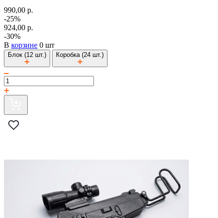
990,00 р.
-25%
924,00 р.
-30%
В
корзине
0 шт
Блок (12 шт.)
Коробка (24 шт.)