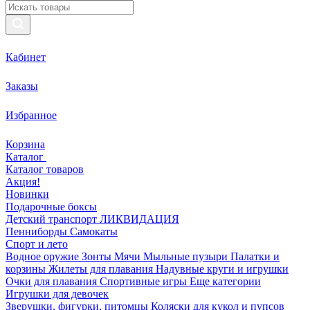
Кабинет
Заказы
Избранное
Корзина
Каталог
Каталог товаров
Акция!
Новинки
Подарочные боксы
Детский транспорт ЛИКВИДАЦИЯ
Пенниборды
Самокаты
Спорт и лето
Водное оружие
Зонты
Мячи
Мыльные пузыри
Палатки и
корзины
Жилеты для плавания
Надувные круги и игрушки
Очки для плавания
Спортивные игры
Еще категории
Игрушки для девочек
Зверушки, фигурки, питомцы
Коляски для кукол и пупсов