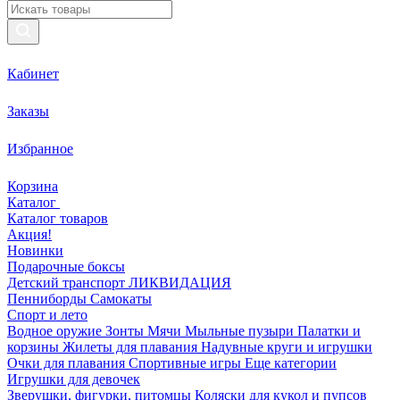
Кабинет
Заказы
Избранное
Корзина
Каталог
Каталог товаров
Акция!
Новинки
Подарочные боксы
Детский транспорт ЛИКВИДАЦИЯ
Пенниборды
Самокаты
Спорт и лето
Водное оружие
Зонты
Мячи
Мыльные пузыри
Палатки и
корзины
Жилеты для плавания
Надувные круги и игрушки
Очки для плавания
Спортивные игры
Еще категории
Игрушки для девочек
Зверушки, фигурки, питомцы
Коляски для кукол и пупсов