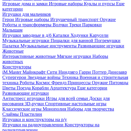
Игровые дома и замки
Игровые наборы
Куклы и пупсы
Еще
категории
Игрушки для мальчиков
Герои
Игровые наборы
Игрушечный транспорт
Оружие
Роботы и трансформеры
Волчки
Треки
Парковки
Малышам
Игрушки заводные в д/б
Каталки
Ходунки
Карусели
Музыкальные игрушки
Пищалки для ванной
Погремушки
Палатки
Музыкальные инструменты
Развивающие игрушки
Животные
Интерактивные животные
Мягкие игрушки
Наборы
животных
Конструкторы
iM.Master
Майнкрафт
Сити
Ниндзяго
Гарри Поттер
Динозавр
Супергерои
Звездные войны
Техника
Военная и строительная
техника
Роботы
Космос
Френдз
Принцессы
Оружие
Питомцы
Цветы
Поезда
Корабли
Архитектура
Еще категории
Развивающие игрушки
Антистресс игрушки
Игры для всей семьи
Доски для
рисования
3D-ручки
Спортивные настольные игры
Классические игры
Монополия
Наборы для творчества
Слаймы
Пластилин
Игрушки и конструкторы на р/у
Игрушки на радиоуправлении
Конструкторы на
радиоуправлении