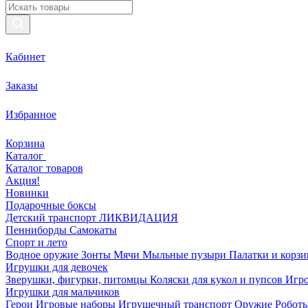
Кабинет
Заказы
Избранное
Корзина
Каталог
Каталог товаров
Акция!
Новинки
Подарочные боксы
Детский транспорт ЛИКВИДАЦИЯ
Пенниборды
Самокаты
Спорт и лето
Водное оружие
Зонты
Мячи
Мыльные пузыри
Палатки и корз
Игрушки для девочек
Зверушки, фигурки, питомцы
Коляски для кукол и пупсов
Игро
Игрушки для мальчиков
Герои
Игровые наборы
Игрушечный транспорт
Оружие
Роботы