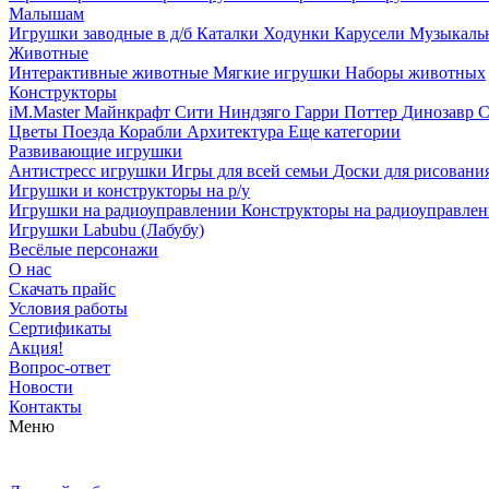
Малышам
Игрушки заводные в д/б
Каталки
Ходунки
Карусели
Музыкаль
Животные
Интерактивные животные
Мягкие игрушки
Наборы животных
Конструкторы
iM.Master
Майнкрафт
Сити
Ниндзяго
Гарри Поттер
Динозавр
С
Цветы
Поезда
Корабли
Архитектура
Еще категории
Развивающие игрушки
Антистресс игрушки
Игры для всей семьи
Доски для рисовани
Игрушки и конструкторы на р/у
Игрушки на радиоуправлении
Конструкторы на радиоуправле
Игрушки Labubu (Лабубу)
Весёлые персонажи
О нас
Скачать прайс
Условия работы
Сертификаты
Акция!
Вопрос-ответ
Новости
Контакты
Меню