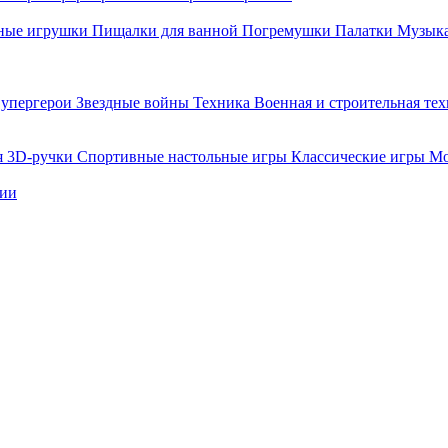
ные игрушки
Пищалки для ванной
Погремушки
Палатки
Музыка
упергерои
Звездные войны
Техника
Военная и строительная те
я
3D-ручки
Спортивные настольные игры
Классические игры
Мо
нии