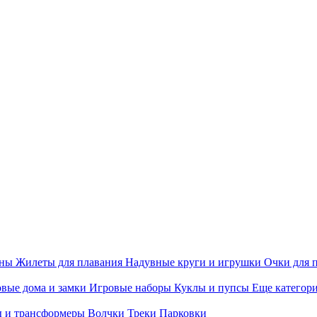
ины
Жилеты для плавания
Надувные круги и игрушки
Очки для 
вые дома и замки
Игровые наборы
Куклы и пупсы
Еще категор
 и трансформеры
Волчки
Треки
Парковки