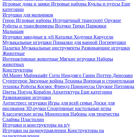
Игровые дома и замки
Игровые наборы
Куклы и пупсы
Еще
категории
Игрушки для мальчиков
Герои
Игровые наборы
Игрушечный транспорт
Оружие
Роботы и трансформеры
Волчки
Треки
Парковки
Малышам
Игрушки заводные в д/б
Каталки
Ходунки
Карусели
Музыкальные игрушки
Пищалки для ванной
Погремушки
Палатки
Музыкальные инструменты
Развивающие игрушки
Животные
Интерактивные животные
Мягкие игрушки
Наборы
животных
Конструкторы
iM.Master
Майнкрафт
Сити
Ниндзяго
Гарри Поттер
Динозавр
Супергерои
Звездные войны
Техника
Военная и строительная
техника
Роботы
Космос
Френдз
Принцессы
Оружие
Питомцы
Цветы
Поезда
Корабли
Архитектура
Еще категории
Развивающие игрушки
Антистресс игрушки
Игры для всей семьи
Доски для
рисования
3D-ручки
Спортивные настольные игры
Классические игры
Монополия
Наборы для творчества
Слаймы
Пластилин
Игрушки и конструкторы на р/у
Игрушки на радиоуправлении
Конструкторы на
радиоуправлении