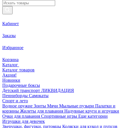
Кабинет
Заказы
Избранное
Корзина
Каталог
Каталог товаров
Акция!
Новинки
Подарочные боксы
Детский транспорт ЛИКВИДАЦИЯ
Пенниборды
Самокаты
Спорт и лето
Водное оружие
Зонты
Мячи
Мыльные пузыри
Палатки и
корзины
Жилеты для плавания
Надувные круги и игрушки
Очки для плавания
Спортивные игры
Еще категории
Игрушки для девочек
Зверушки, фигурки, питомцы
Коляски для кукол и пупсов