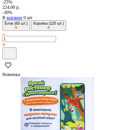
-25%
224,00 р.
-30%
В
корзине
0 шт
Блок (60 шт.)
Коробка (120 шт.)
Новинка