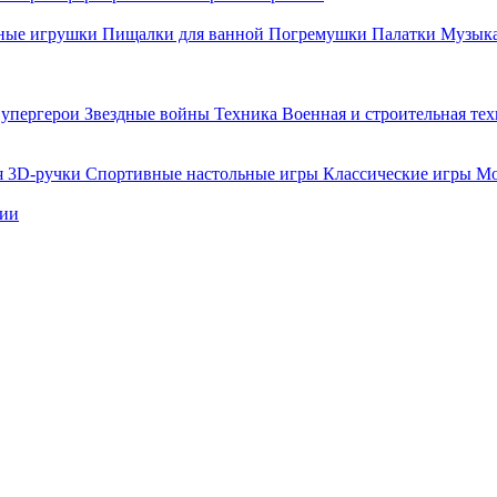
ные игрушки
Пищалки для ванной
Погремушки
Палатки
Музыка
упергерои
Звездные войны
Техника
Военная и строительная те
я
3D-ручки
Спортивные настольные игры
Классические игры
Мо
нии