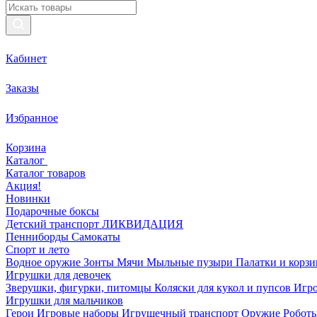
Кабинет
Заказы
Избранное
Корзина
Каталог
Каталог товаров
Акция!
Новинки
Подарочные боксы
Детский транспорт ЛИКВИДАЦИЯ
Пенниборды
Самокаты
Спорт и лето
Водное оружие
Зонты
Мячи
Мыльные пузыри
Палатки и корз
Игрушки для девочек
Зверушки, фигурки, питомцы
Коляски для кукол и пупсов
Игро
Игрушки для мальчиков
Герои
Игровые наборы
Игрушечный транспорт
Оружие
Роботы