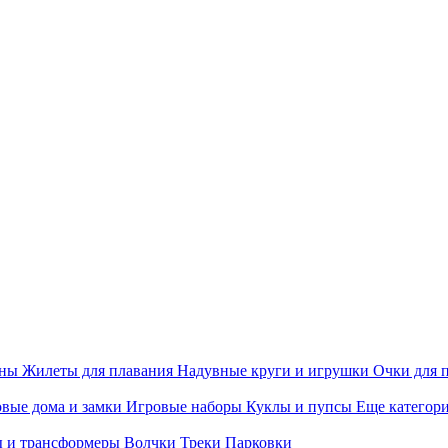
ины
Жилеты для плавания
Надувные круги и игрушки
Очки для 
вые дома и замки
Игровые наборы
Куклы и пупсы
Еще категор
 и трансформеры
Волчки
Треки
Парковки