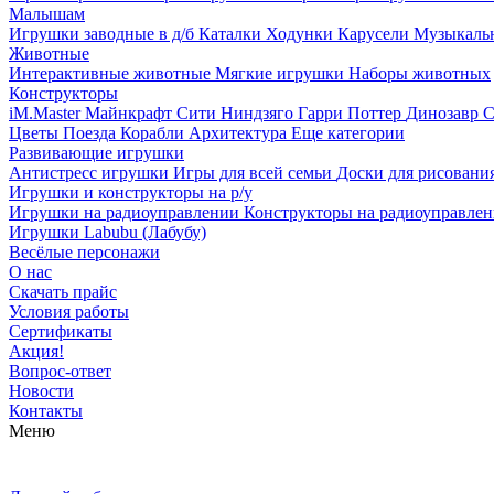
Малышам
Игрушки заводные в д/б
Каталки
Ходунки
Карусели
Музыкаль
Животные
Интерактивные животные
Мягкие игрушки
Наборы животных
Конструкторы
iM.Master
Майнкрафт
Сити
Ниндзяго
Гарри Поттер
Динозавр
С
Цветы
Поезда
Корабли
Архитектура
Еще категории
Развивающие игрушки
Антистресс игрушки
Игры для всей семьи
Доски для рисовани
Игрушки и конструкторы на р/у
Игрушки на радиоуправлении
Конструкторы на радиоуправле
Игрушки Labubu (Лабубу)
Весёлые персонажи
О нас
Скачать прайс
Условия работы
Сертификаты
Акция!
Вопрос-ответ
Новости
Контакты
Меню