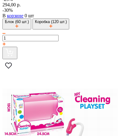
294,00 р.
-30%
В
корзине
0 шт
Блок (60 шт.)
Коробка (120 шт.)