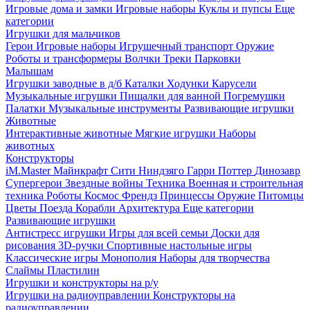
Игровые дома и замки
Игровые наборы
Куклы и пупсы
Еще
категории
Игрушки для мальчиков
Герои
Игровые наборы
Игрушечный транспорт
Оружие
Роботы и трансформеры
Волчки
Треки
Парковки
Малышам
Игрушки заводные в д/б
Каталки
Ходунки
Карусели
Музыкальные игрушки
Пищалки для ванной
Погремушки
Палатки
Музыкальные инструменты
Развивающие игрушки
Животные
Интерактивные животные
Мягкие игрушки
Наборы
животных
Конструкторы
iM.Master
Майнкрафт
Сити
Ниндзяго
Гарри Поттер
Динозавр
Супергерои
Звездные войны
Техника
Военная и строительная
техника
Роботы
Космос
Френдз
Принцессы
Оружие
Питомцы
Цветы
Поезда
Корабли
Архитектура
Еще категории
Развивающие игрушки
Антистресс игрушки
Игры для всей семьи
Доски для
рисования
3D-ручки
Спортивные настольные игры
Классические игры
Монополия
Наборы для творчества
Слаймы
Пластилин
Игрушки и конструкторы на р/у
Игрушки на радиоуправлении
Конструкторы на
радиоуправлении