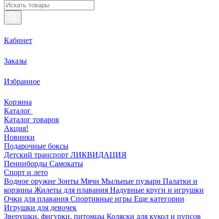
Кабинет
Заказы
Избранное
Корзина
Каталог
Каталог товаров
Акция!
Новинки
Подарочные боксы
Детский транспорт ЛИКВИДАЦИЯ
Пенниборды
Самокаты
Спорт и лето
Водное оружие
Зонты
Мячи
Мыльные пузыри
Палатки и
корзины
Жилеты для плавания
Надувные круги и игрушки
Очки для плавания
Спортивные игры
Еще категории
Игрушки для девочек
Зверушки, фигурки, питомцы
Коляски для кукол и пупсов