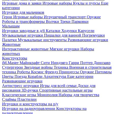
Игровые дома и замки
Игровые наборы
Куклы и пупсы
Еще
категории
Игрушки для мальчиков
Герои
Игровые наборы
Игрушечный транспорт
Оружие
Роботы и трансформеры
Волчки
Треки
Парковки
Малышам
Игрушки заводные в д/б
Каталки
Ходунки
Карусели
Музыкальные игрушки
Пищалки для ванной
Погремушки
Палатки
Музыкальные инструменты
Развивающие игрушки
Животные
Интерактивные животные
Мягкие игрушки
Наборы
животных
Конструкторы
iM.Master
Майнкрафт
Сити
Ниндзяго
Гарри Поттер
Динозавр
Супергерои
Звездные войны
Техника
Военная и строительная
техника
Роботы
Космос
Френдз
Принцессы
Оружие
Питомцы
Цветы
Поезда
Корабли
Архитектура
Еще категории
Развивающие игрушки
Антистресс игрушки
Игры для всей семьи
Доски для
рисования
3D-ручки
Спортивные настольные игры
Классические игры
Монополия
Наборы для творчества
Слаймы
Пластилин
Игрушки и конструкторы на р/у
Игрушки на радиоуправлении
Конструкторы на
радиоуправлении