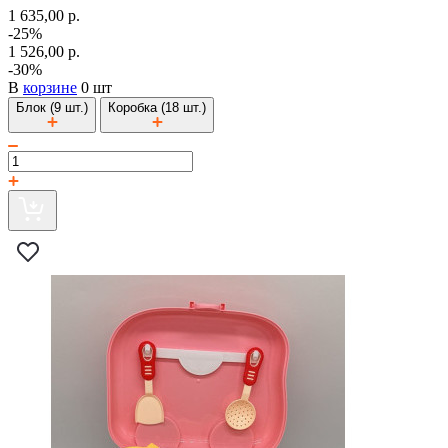
1 635,00 р.
-25%
1 526,00 р.
-30%
В
корзине
0 шт
Блок (9 шт.)
Коробка (18 шт.)