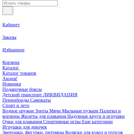
Кабинет
Заказы
Избранное
Корзина
Каталог
Каталог товаров
Акция!
Новинки
Подарочные боксы
Детский транспорт ЛИКВИДАЦИЯ
Пенниборды
Самокаты
Спорт и лето
Водное оружие
Зонты
Мячи
Мыльные пузыри
Палатки и
корзины
Жилеты для плавания
Надувные круги и игрушки
Очки для плавания
Спортивные игры
Еще категории
Игрушки для девочек
Зверушки, фигурки, питомцы
Коляски для кукол и пупсов