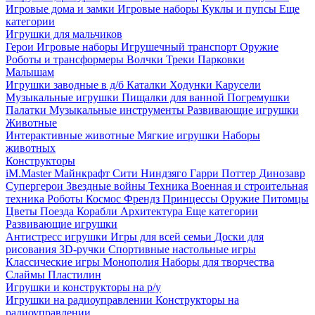
Игровые дома и замки
Игровые наборы
Куклы и пупсы
Еще
категории
Игрушки для мальчиков
Герои
Игровые наборы
Игрушечный транспорт
Оружие
Роботы и трансформеры
Волчки
Треки
Парковки
Малышам
Игрушки заводные в д/б
Каталки
Ходунки
Карусели
Музыкальные игрушки
Пищалки для ванной
Погремушки
Палатки
Музыкальные инструменты
Развивающие игрушки
Животные
Интерактивные животные
Мягкие игрушки
Наборы
животных
Конструкторы
iM.Master
Майнкрафт
Сити
Ниндзяго
Гарри Поттер
Динозавр
Супергерои
Звездные войны
Техника
Военная и строительная
техника
Роботы
Космос
Френдз
Принцессы
Оружие
Питомцы
Цветы
Поезда
Корабли
Архитектура
Еще категории
Развивающие игрушки
Антистресс игрушки
Игры для всей семьи
Доски для
рисования
3D-ручки
Спортивные настольные игры
Классические игры
Монополия
Наборы для творчества
Слаймы
Пластилин
Игрушки и конструкторы на р/у
Игрушки на радиоуправлении
Конструкторы на
радиоуправлении