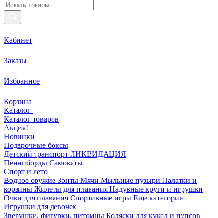
Кабинет
Заказы
Избранное
Корзина
Каталог
Каталог товаров
Акция!
Новинки
Подарочные боксы
Детский транспорт ЛИКВИДАЦИЯ
Пенниборды
Самокаты
Спорт и лето
Водное оружие
Зонты
Мячи
Мыльные пузыри
Палатки и
корзины
Жилеты для плавания
Надувные круги и игрушки
Очки для плавания
Спортивные игры
Еще категории
Игрушки для девочек
Зверушки, фигурки, питомцы
Коляски для кукол и пупсов