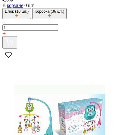
В
корзине
0 шт
Блок (18 шт.)
Коробка (36 шт.)