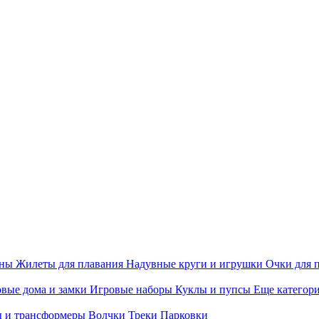
ины
Жилеты для плавания
Надувные круги и игрушки
Очки для 
вые дома и замки
Игровые наборы
Куклы и пупсы
Еще категор
 и трансформеры
Волчки
Треки
Парковки