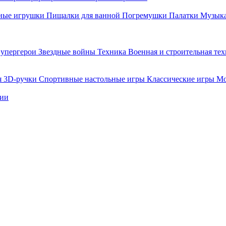
ные игрушки
Пищалки для ванной
Погремушки
Палатки
Музыка
упергерои
Звездные войны
Техника
Военная и строительная те
я
3D-ручки
Спортивные настольные игры
Классические игры
Мо
нии