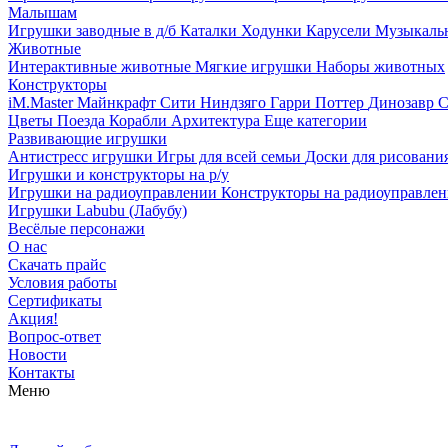
Малышам
Игрушки заводные в д/б
Каталки
Ходунки
Карусели
Музыкаль
Животные
Интерактивные животные
Мягкие игрушки
Наборы животных
Конструкторы
iM.Master
Майнкрафт
Сити
Ниндзяго
Гарри Поттер
Динозавр
С
Цветы
Поезда
Корабли
Архитектура
Еще категории
Развивающие игрушки
Антистресс игрушки
Игры для всей семьи
Доски для рисовани
Игрушки и конструкторы на р/у
Игрушки на радиоуправлении
Конструкторы на радиоуправле
Игрушки Labubu (Лабубу)
Весёлые персонажи
О нас
Скачать прайс
Условия работы
Сертификаты
Акция!
Вопрос-ответ
Новости
Контакты
Меню