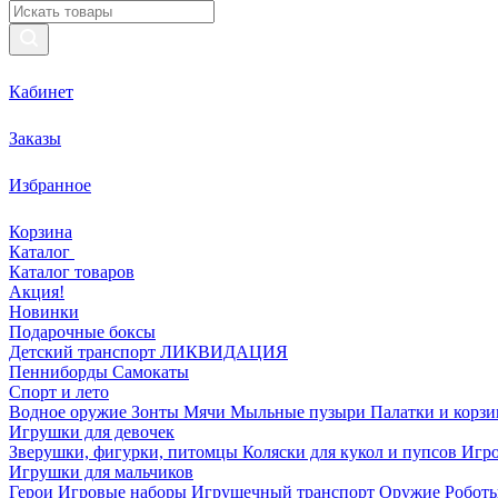
Кабинет
Заказы
Избранное
Корзина
Каталог
Каталог товаров
Акция!
Новинки
Подарочные боксы
Детский транспорт ЛИКВИДАЦИЯ
Пенниборды
Самокаты
Спорт и лето
Водное оружие
Зонты
Мячи
Мыльные пузыри
Палатки и корз
Игрушки для девочек
Зверушки, фигурки, питомцы
Коляски для кукол и пупсов
Игро
Игрушки для мальчиков
Герои
Игровые наборы
Игрушечный транспорт
Оружие
Роботы