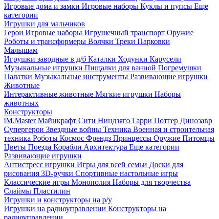
Игровые дома и замки
Игровые наборы
Куклы и пупсы
Еще
категории
Игрушки для мальчиков
Герои
Игровые наборы
Игрушечный транспорт
Оружие
Роботы и трансформеры
Волчки
Треки
Парковки
Малышам
Игрушки заводные в д/б
Каталки
Ходунки
Карусели
Музыкальные игрушки
Пищалки для ванной
Погремушки
Палатки
Музыкальные инструменты
Развивающие игрушки
Животные
Интерактивные животные
Мягкие игрушки
Наборы
животных
Конструкторы
iM.Master
Майнкрафт
Сити
Ниндзяго
Гарри Поттер
Динозавр
Супергерои
Звездные войны
Техника
Военная и строительная
техника
Роботы
Космос
Френдз
Принцессы
Оружие
Питомцы
Цветы
Поезда
Корабли
Архитектура
Еще категории
Развивающие игрушки
Антистресс игрушки
Игры для всей семьи
Доски для
рисования
3D-ручки
Спортивные настольные игры
Классические игры
Монополия
Наборы для творчества
Слаймы
Пластилин
Игрушки и конструкторы на р/у
Игрушки на радиоуправлении
Конструкторы на
радиоуправлении