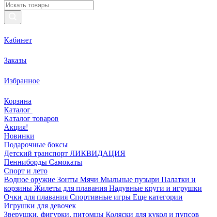
Кабинет
Заказы
Избранное
Корзина
Каталог
Каталог товаров
Акция!
Новинки
Подарочные боксы
Детский транспорт ЛИКВИДАЦИЯ
Пенниборды
Самокаты
Спорт и лето
Водное оружие
Зонты
Мячи
Мыльные пузыри
Палатки и
корзины
Жилеты для плавания
Надувные круги и игрушки
Очки для плавания
Спортивные игры
Еще категории
Игрушки для девочек
Зверушки, фигурки, питомцы
Коляски для кукол и пупсов