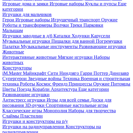
Игровые дома и замки
Игровые наборы
Куклы и пупсы
Еще
категории
Игрушки для мальчиков
Герои
Игровые наборы
Игрушечный транспорт
Оружие
Роботы и трансформеры
Волчки
Треки
Парковки
Малышам
Игрушки заводные в д/б
Каталки
Ходунки
Карусели
Музыкальные игрушки
Пищалки для ванной
Погремушки
Палатки
Музыкальные инструменты
Развивающие игрушки
Животные
Интерактивные животные
Мягкие игрушки
Наборы
животных
Конструкторы
iM.Master
Майнкрафт
Сити
Ниндзяго
Гарри Поттер
Динозавр
Супергерои
Звездные войны
Техника
Военная и строительная
техника
Роботы
Космос
Френдз
Принцессы
Оружие
Питомцы
Цветы
Поезда
Корабли
Архитектура
Еще категории
Развивающие игрушки
Антистресс игрушки
Игры для всей семьи
Доски для
рисования
3D-ручки
Спортивные настольные игры
Классические игры
Монополия
Наборы для творчества
Слаймы
Пластилин
Игрушки и конструкторы на р/у
Игрушки на радиоуправлении
Конструкторы на
радиоуправлении