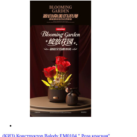
(КИЗ) Конструктор Balody EM0104 " Роза красная"