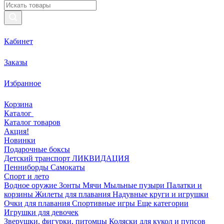
Кабинет
Заказы
Избранное
Корзина
Каталог
Каталог товаров
Акция!
Новинки
Подарочные боксы
Детский транспорт ЛИКВИДАЦИЯ
Пенниборды
Самокаты
Спорт и лето
Водное оружие
Зонты
Мячи
Мыльные пузыри
Палатки и
корзины
Жилеты для плавания
Надувные круги и игрушки
Очки для плавания
Спортивные игры
Еще категории
Игрушки для девочек
Зверушки, фигурки, питомцы
Коляски для кукол и пупсов