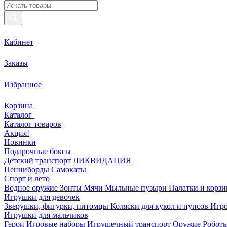
Кабинет
Заказы
Избранное
Корзина
Каталог
Каталог товаров
Акция!
Новинки
Подарочные боксы
Детский транспорт ЛИКВИДАЦИЯ
Пенниборды
Самокаты
Спорт и лето
Водное оружие
Зонты
Мячи
Мыльные пузыри
Палатки и корз
Игрушки для девочек
Зверушки, фигурки, питомцы
Коляски для кукол и пупсов
Игро
Игрушки для мальчиков
Герои
Игровые наборы
Игрушечный транспорт
Оружие
Роботы