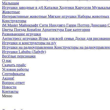
Малышам
Игрушки заводные в д/б
Каталки
Ходунки
Карусели
Музыкаль
Животные
Интерактивные животные
Мягкие игрушки
Наборы животных
Конструкторы
iM.Master
Майнкрафт
Сити
Ниндзяго
Гарри Поттер
Динозавр
С
Цветы
Поезда
Корабли
Архитектура
Еще категории
Развивающие игрушки
Антистресс игрушки
Игры для всей семьи
Доски для рисовани
Игрушки и конструкторы на р/у
Игрушки на радиоуправлении
Конструкторы на радиоуправле
Игрушки Labubu (Лабубу)
Весёлые персонажи
О нас
Скачать прайс
Условия работы
Сертификаты
Акция!
Вопрос-ответ
Новости
Контакты
Меню