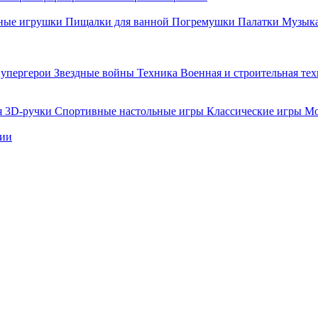
ные игрушки
Пищалки для ванной
Погремушки
Палатки
Музыка
упергерои
Звездные войны
Техника
Военная и строительная те
я
3D-ручки
Спортивные настольные игры
Классические игры
Мо
нии