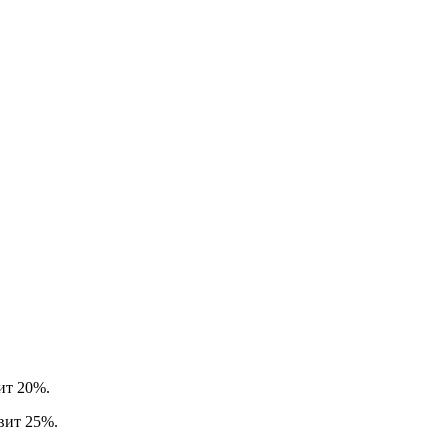
вит 20%.
авит 25%.