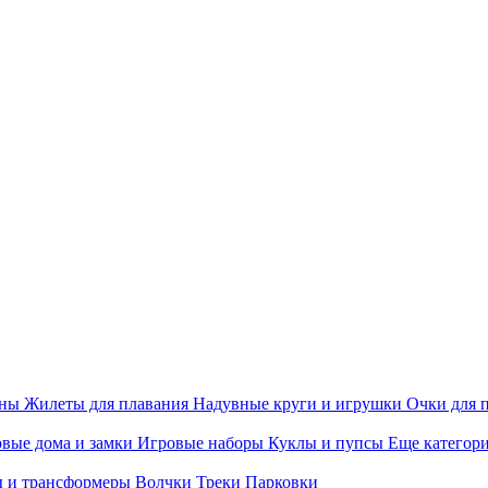
ины
Жилеты для плавания
Надувные круги и игрушки
Очки для 
вые дома и замки
Игровые наборы
Куклы и пупсы
Еще категор
 и трансформеры
Волчки
Треки
Парковки