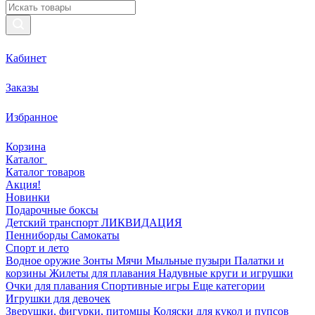
Кабинет
Заказы
Избранное
Корзина
Каталог
Каталог товаров
Акция!
Новинки
Подарочные боксы
Детский транспорт ЛИКВИДАЦИЯ
Пенниборды
Самокаты
Спорт и лето
Водное оружие
Зонты
Мячи
Мыльные пузыри
Палатки и
корзины
Жилеты для плавания
Надувные круги и игрушки
Очки для плавания
Спортивные игры
Еще категории
Игрушки для девочек
Зверушки, фигурки, питомцы
Коляски для кукол и пупсов