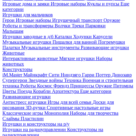
Игровые дома и замки
Игровые наборы
Куклы и пупсы
Еще
категории
Игрушки для мальчиков
Герои
Игровые наборы
Игрушечный транспорт
Оружие
Роботы и трансформеры
Волчки
Треки
Парковки
Малышам
Игрушки заводные в д/б
Каталки
Ходунки
Карусели
Музыкальные игрушки
Пищалки для ванной
Погремушки
Палатки
Музыкальные инструменты
Развивающие игрушки
Животные
Интерактивные животные
Мягкие игрушки
Наборы
животных
Конструкторы
iM.Master
Майнкрафт
Сити
Ниндзяго
Гарри Поттер
Динозавр
Супергерои
Звездные войны
Техника
Военная и строительная
техника
Роботы
Космос
Френдз
Принцессы
Оружие
Питомцы
Цветы
Поезда
Корабли
Архитектура
Еще категории
Развивающие игрушки
Антистресс игрушки
Игры для всей семьи
Доски для
рисования
3D-ручки
Спортивные настольные игры
Классические игры
Монополия
Наборы для творчества
Слаймы
Пластилин
Игрушки и конструкторы на р/у
Игрушки на радиоуправлении
Конструкторы на
радиоуправлении