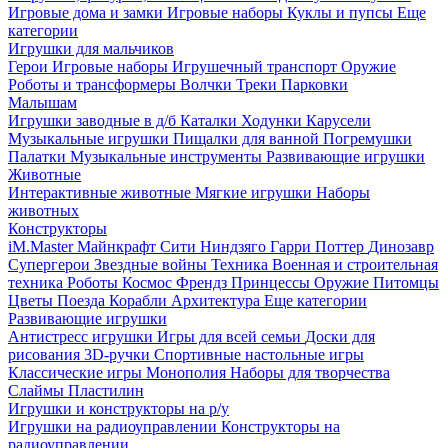
Игровые дома и замки
Игровые наборы
Куклы и пупсы
Еще
категории
Игрушки для мальчиков
Герои
Игровые наборы
Игрушечный транспорт
Оружие
Роботы и трансформеры
Волчки
Треки
Парковки
Малышам
Игрушки заводные в д/б
Каталки
Ходунки
Карусели
Музыкальные игрушки
Пищалки для ванной
Погремушки
Палатки
Музыкальные инструменты
Развивающие игрушки
Животные
Интерактивные животные
Мягкие игрушки
Наборы
животных
Конструкторы
iM.Master
Майнкрафт
Сити
Ниндзяго
Гарри Поттер
Динозавр
Супергерои
Звездные войны
Техника
Военная и строительная
техника
Роботы
Космос
Френдз
Принцессы
Оружие
Питомцы
Цветы
Поезда
Корабли
Архитектура
Еще категории
Развивающие игрушки
Антистресс игрушки
Игры для всей семьи
Доски для
рисования
3D-ручки
Спортивные настольные игры
Классические игры
Монополия
Наборы для творчества
Слаймы
Пластилин
Игрушки и конструкторы на р/у
Игрушки на радиоуправлении
Конструкторы на
радиоуправлении