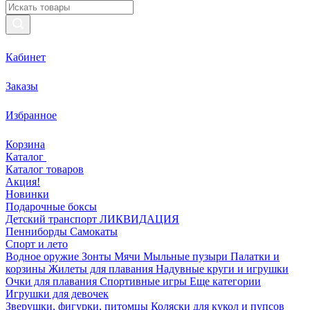
Кабинет
Заказы
Избранное
Корзина
Каталог
Каталог товаров
Акция!
Новинки
Подарочные боксы
Детский транспорт ЛИКВИДАЦИЯ
Пенниборды
Самокаты
Спорт и лето
Водное оружие
Зонты
Мячи
Мыльные пузыри
Палатки и
корзины
Жилеты для плавания
Надувные круги и игрушки
Очки для плавания
Спортивные игры
Еще категории
Игрушки для девочек
Зверушки, фигурки, питомцы
Коляски для кукол и пупсов