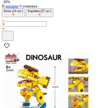
-30%
В
корзине
0 упаковка
Блок (14 шт.)
Коробка (27 шт.)