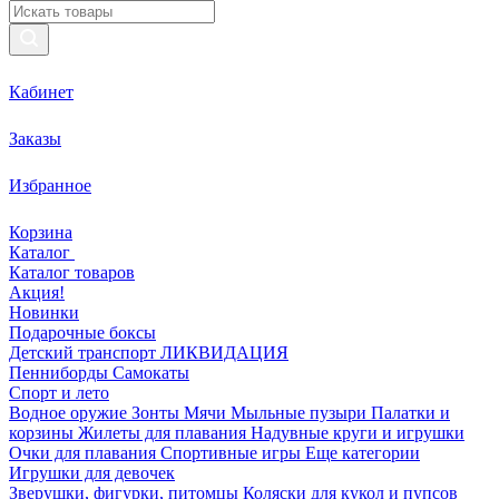
Кабинет
Заказы
Избранное
Корзина
Каталог
Каталог товаров
Акция!
Новинки
Подарочные боксы
Детский транспорт ЛИКВИДАЦИЯ
Пенниборды
Самокаты
Спорт и лето
Водное оружие
Зонты
Мячи
Мыльные пузыри
Палатки и
корзины
Жилеты для плавания
Надувные круги и игрушки
Очки для плавания
Спортивные игры
Еще категории
Игрушки для девочек
Зверушки, фигурки, питомцы
Коляски для кукол и пупсов