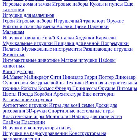
Игровые дома и замки
Игровые наборы
Куклы и пупсы
Еще
категории
Игрушки для мальчиков
Герои
Игровые наборы
Игрушечный транспорт
Оружие
Роботы и трансформеры
Волчки
Треки
Парковки
Малышам
Игрушки заводные в д/б
Каталки
Ходунки
Карусели
Музыкальные игрушки
Пищалки для ванной
Погремушки
Палатки
Музыкальные инструменты
Развивающие игрушки
Животные
Интерактивные животные
Мягкие игрушки
Наборы
животных
Конструкторы
iM.Master
Майнкрафт
Сити
Ниндзяго
Гарри Поттер
Динозавр
Супергерои
Звездные войны
Техника
Военная и строительная
техника
Роботы
Космос
Френдз
Принцессы
Оружие
Питомцы
Цветы
Поезда
Корабли
Архитектура
Еще категории
Развивающие игрушки
Антистресс игрушки
Игры для всей семьи
Доски для
рисования
3D-ручки
Спортивные настольные игры
Классические игры
Монополия
Наборы для творчества
Слаймы
Пластилин
Игрушки и конструкторы на р/у
Игрушки на радиоуправлении
Конструкторы на
радиоуправлении