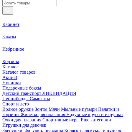
Кабинет
Заказы
Избранное
Корзина
Каталог
Каталог товаров
Акция!
Новинки
Подарочные боксы
Детский транспорт ЛИКВИДАЦИЯ
Пенниборды
Самокаты
Спорт и лето
Водное оружие
Зонты
Мячи
Мыльные пузыри
Палатки и
корзины
Жилеты для плавания
Надувные круги и игрушки
Очки для плавания
Спортивные игры
Еще категории
Игрушки для девочек
Зверушки, фигурки, питомцы
Коляски для кукол и пупсов