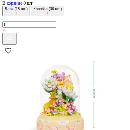
В
корзине
0 шт
Блок (18 шт.)
Коробка (36 шт.)