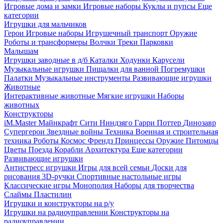
Игровые дома и замки
Игровые наборы
Куклы и пупсы
Еще
категории
Игрушки для мальчиков
Герои
Игровые наборы
Игрушечный транспорт
Оружие
Роботы и трансформеры
Волчки
Треки
Парковки
Малышам
Игрушки заводные в д/б
Каталки
Ходунки
Карусели
Музыкальные игрушки
Пищалки для ванной
Погремушки
Палатки
Музыкальные инструменты
Развивающие игрушки
Животные
Интерактивные животные
Мягкие игрушки
Наборы
животных
Конструкторы
iM.Master
Майнкрафт
Сити
Ниндзяго
Гарри Поттер
Динозавр
Супергерои
Звездные войны
Техника
Военная и строительная
техника
Роботы
Космос
Френдз
Принцессы
Оружие
Питомцы
Цветы
Поезда
Корабли
Архитектура
Еще категории
Развивающие игрушки
Антистресс игрушки
Игры для всей семьи
Доски для
рисования
3D-ручки
Спортивные настольные игры
Классические игры
Монополия
Наборы для творчества
Слаймы
Пластилин
Игрушки и конструкторы на р/у
Игрушки на радиоуправлении
Конструкторы на
радиоуправлении