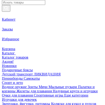
Кабинет
Заказы
Избранное
Корзина
Каталог
Каталог товаров
Акция!
Новинки
Подарочные боксы
Детский транспорт ЛИКВИДАЦИЯ
Пенниборды
Самокаты
Спорт и лето
Водное оружие
Зонты
Мячи
Мыльные пузыри
Палатки и
корзины
Жилеты для плавания
Надувные круги и игрушки
Очки для плавания
Спортивные игры
Еще категории
Игрушки для девочек
Зверушки, фигурки, питомцы
Коляски для кукол и пупсов