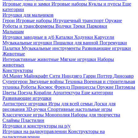
Игровые дома и замки
Игровые наборы
Куклы и пупсы
Еще
категории
Игрушки для мальчиков
Герои
Игровые наборы
Игрушечный транспорт
Оружие
Роботы и трансформеры
Волчки
Треки
Парковки
Малышам
Игрушки заводные в д/б
Каталки
Ходунки
Карусели
Музыкальные игрушки
Пищалки для ванной
Погремушки
Палатки
Музыкальные инструменты
Развивающие игрушки
Животные
Интерактивные животные
Мягкие игрушки
Наборы
животных
Конструкторы
iM.Master
Майнкрафт
Сити
Ниндзяго
Гарри Поттер
Динозавр
Супергерои
Звездные войны
Техника
Военная и строительная
техника
Роботы
Космос
Френдз
Принцессы
Оружие
Питомцы
Цветы
Поезда
Корабли
Архитектура
Еще категории
Развивающие игрушки
Антистресс игрушки
Игры для всей семьи
Доски для
рисования
3D-ручки
Спортивные настольные игры
Классические игры
Монополия
Наборы для творчества
Слаймы
Пластилин
Игрушки и конструкторы на р/у
Игрушки на радиоуправлении
Конструкторы на
радиоуправлении