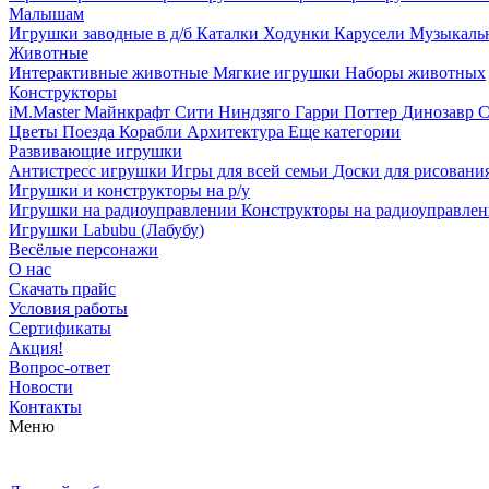
Малышам
Игрушки заводные в д/б
Каталки
Ходунки
Карусели
Музыкаль
Животные
Интерактивные животные
Мягкие игрушки
Наборы животных
Конструкторы
iM.Master
Майнкрафт
Сити
Ниндзяго
Гарри Поттер
Динозавр
С
Цветы
Поезда
Корабли
Архитектура
Еще категории
Развивающие игрушки
Антистресс игрушки
Игры для всей семьи
Доски для рисовани
Игрушки и конструкторы на р/у
Игрушки на радиоуправлении
Конструкторы на радиоуправле
Игрушки Labubu (Лабубу)
Весёлые персонажи
О нас
Скачать прайс
Условия работы
Сертификаты
Акция!
Вопрос-ответ
Новости
Контакты
Меню