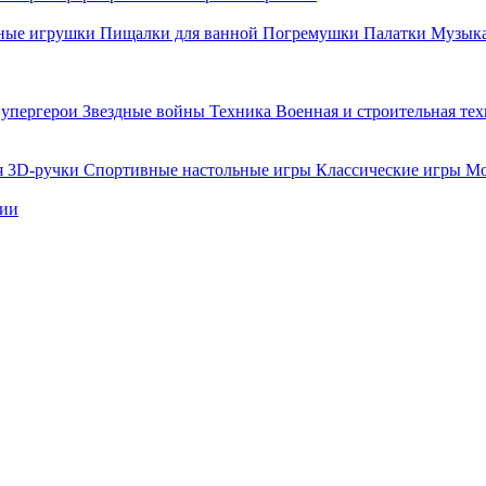
ные игрушки
Пищалки для ванной
Погремушки
Палатки
Музыка
упергерои
Звездные войны
Техника
Военная и строительная те
я
3D-ручки
Спортивные настольные игры
Классические игры
Мо
нии