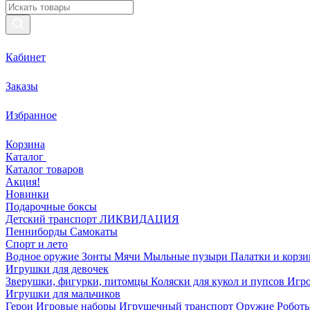
Кабинет
Заказы
Избранное
Корзина
Каталог
Каталог товаров
Акция!
Новинки
Подарочные боксы
Детский транспорт ЛИКВИДАЦИЯ
Пенниборды
Самокаты
Спорт и лето
Водное оружие
Зонты
Мячи
Мыльные пузыри
Палатки и корз
Игрушки для девочек
Зверушки, фигурки, питомцы
Коляски для кукол и пупсов
Игро
Игрушки для мальчиков
Герои
Игровые наборы
Игрушечный транспорт
Оружие
Роботы