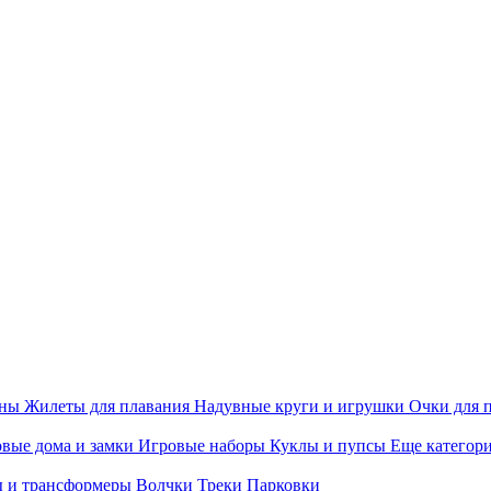
ины
Жилеты для плавания
Надувные круги и игрушки
Очки для 
вые дома и замки
Игровые наборы
Куклы и пупсы
Еще категор
 и трансформеры
Волчки
Треки
Парковки