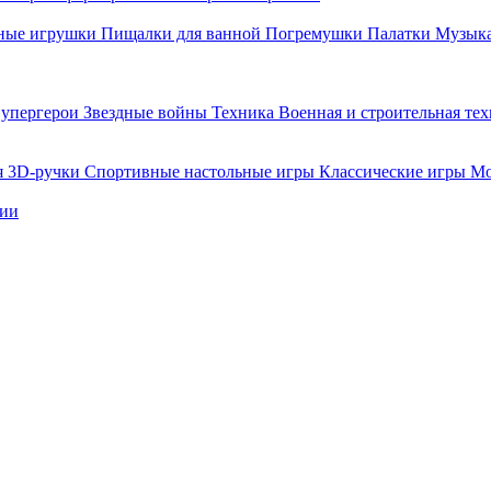
ные игрушки
Пищалки для ванной
Погремушки
Палатки
Музыка
упергерои
Звездные войны
Техника
Военная и строительная те
я
3D-ручки
Спортивные настольные игры
Классические игры
Мо
нии