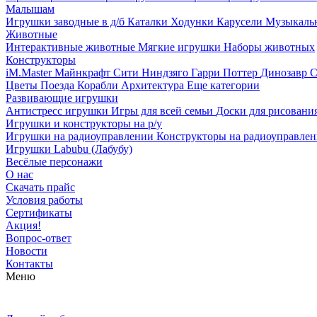
Малышам
Игрушки заводные в д/б
Каталки
Ходунки
Карусели
Музыкаль
Животные
Интерактивные животные
Мягкие игрушки
Наборы животных
Конструкторы
iM.Master
Майнкрафт
Сити
Ниндзяго
Гарри Поттер
Динозавр
С
Цветы
Поезда
Корабли
Архитектура
Еще категории
Развивающие игрушки
Антистресс игрушки
Игры для всей семьи
Доски для рисовани
Игрушки и конструкторы на р/у
Игрушки на радиоуправлении
Конструкторы на радиоуправле
Игрушки Labubu (Лабубу)
Весёлые персонажи
О нас
Скачать прайс
Условия работы
Сертификаты
Акция!
Вопрос-ответ
Новости
Контакты
Меню