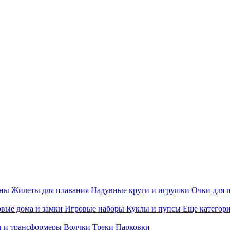
ины
Жилеты для плавания
Надувные круги и игрушки
Очки для 
вые дома и замки
Игровые наборы
Куклы и пупсы
Еще категор
 и трансформеры
Волчки
Треки
Парковки