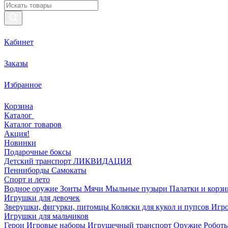
Кабинет
Заказы
Избранное
Корзина
Каталог
Каталог товаров
Акция!
Новинки
Подарочные боксы
Детский транспорт ЛИКВИДАЦИЯ
Пенниборды
Самокаты
Спорт и лето
Водное оружие
Зонты
Мячи
Мыльные пузыри
Палатки и корз
Игрушки для девочек
Зверушки, фигурки, питомцы
Коляски для кукол и пупсов
Игро
Игрушки для мальчиков
Герои
Игровые наборы
Игрушечный транспорт
Оружие
Роботы