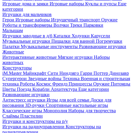
Игровые дома и замки
Игровые наборы
Куклы и пупсы
Еще
категории
Игрушки для мальчиков
Герои
Игровые наборы
Игрушечный транспорт
Оружие
Роботы и трансформеры
Волчки
Треки
Парковки
Малышам
Игрушки заводные в д/б
Каталки
Ходунки
Карусели
Музыкальные игрушки
Пищалки для ванной
Погремушки
Палатки
Музыкальные инструменты
Развивающие игрушки
Животные
Интерактивные животные
Мягкие игрушки
Наборы
животных
Конструкторы
iM.Master
Майнкрафт
Сити
Ниндзяго
Гарри Поттер
Динозавр
Супергерои
Звездные войны
Техника
Военная и строительная
техника
Роботы
Космос
Френдз
Принцессы
Оружие
Питомцы
Цветы
Поезда
Корабли
Архитектура
Еще категории
Развивающие игрушки
Антистресс игрушки
Игры для всей семьи
Доски для
рисования
3D-ручки
Спортивные настольные игры
Классические игры
Монополия
Наборы для творчества
Слаймы
Пластилин
Игрушки и конструкторы на р/у
Игрушки на радиоуправлении
Конструкторы на
радиоуправлении