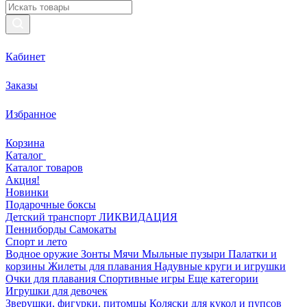
Кабинет
Заказы
Избранное
Корзина
Каталог
Каталог товаров
Акция!
Новинки
Подарочные боксы
Детский транспорт ЛИКВИДАЦИЯ
Пенниборды
Самокаты
Спорт и лето
Водное оружие
Зонты
Мячи
Мыльные пузыри
Палатки и
корзины
Жилеты для плавания
Надувные круги и игрушки
Очки для плавания
Спортивные игры
Еще категории
Игрушки для девочек
Зверушки, фигурки, питомцы
Коляски для кукол и пупсов