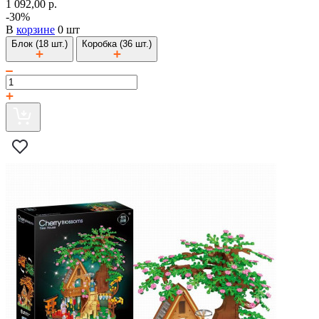
1 092,00 р.
-30%
В
корзине
0 шт
Блок (18 шт.)
Коробка (36 шт.)