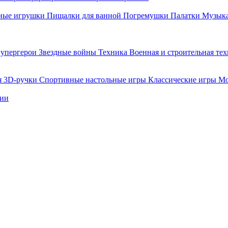
ные игрушки
Пищалки для ванной
Погремушки
Палатки
Музыка
упергерои
Звездные войны
Техника
Военная и строительная те
я
3D-ручки
Спортивные настольные игры
Классические игры
Мо
нии