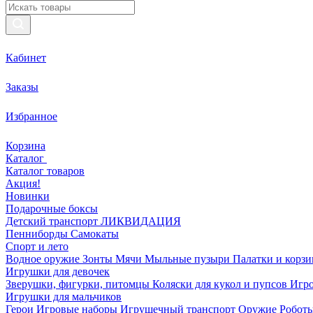
Кабинет
Заказы
Избранное
Корзина
Каталог
Каталог товаров
Акция!
Новинки
Подарочные боксы
Детский транспорт ЛИКВИДАЦИЯ
Пенниборды
Самокаты
Спорт и лето
Водное оружие
Зонты
Мячи
Мыльные пузыри
Палатки и корз
Игрушки для девочек
Зверушки, фигурки, питомцы
Коляски для кукол и пупсов
Игро
Игрушки для мальчиков
Герои
Игровые наборы
Игрушечный транспорт
Оружие
Роботы