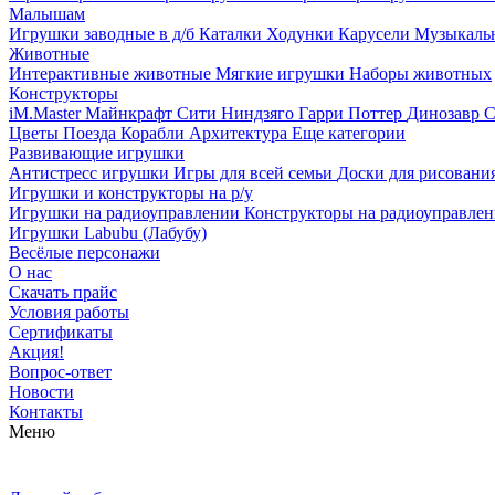
Малышам
Игрушки заводные в д/б
Каталки
Ходунки
Карусели
Музыкаль
Животные
Интерактивные животные
Мягкие игрушки
Наборы животных
Конструкторы
iM.Master
Майнкрафт
Сити
Ниндзяго
Гарри Поттер
Динозавр
С
Цветы
Поезда
Корабли
Архитектура
Еще категории
Развивающие игрушки
Антистресс игрушки
Игры для всей семьи
Доски для рисовани
Игрушки и конструкторы на р/у
Игрушки на радиоуправлении
Конструкторы на радиоуправле
Игрушки Labubu (Лабубу)
Весёлые персонажи
О нас
Скачать прайс
Условия работы
Сертификаты
Акция!
Вопрос-ответ
Новости
Контакты
Меню