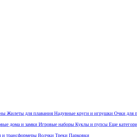
ины
Жилеты для плавания
Надувные круги и игрушки
Очки для 
вые дома и замки
Игровые наборы
Куклы и пупсы
Еще категор
 и трансформеры
Волчки
Треки
Парковки