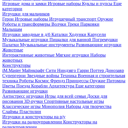
Игровые дома и замки
Игровые наборы
Куклы и пупсы
Еще
категории
Игрушки для мальчиков
Герои
Игровые наборы
Игрушечный транспорт
Оружие
Роботы и трансформеры
Волчки
Треки
Парковки
Малышам
Игрушки заводные в д/б
Каталки
Ходунки
Карусели
Музыкальные игрушки
Пищалки для ванной
Погремушки
Палатки
Музыкальные инструменты
Развивающие игрушки
Животные
Интерактивные животные
Мягкие игрушки
Наборы
животных
Конструкторы
iM.Master
Майнкрафт
Сити
Ниндзяго
Гарри Поттер
Динозавр
Супергерои
Звездные войны
Техника
Военная и строительная
техника
Роботы
Космос
Френдз
Принцессы
Оружие
Питомцы
Цветы
Поезда
Корабли
Архитектура
Еще категории
Развивающие игрушки
Антистресс игрушки
Игры для всей семьи
Доски для
рисования
3D-ручки
Спортивные настольные игры
Классические игры
Монополия
Наборы для творчества
Слаймы
Пластилин
Игрушки и конструкторы на р/у
Игрушки на радиоуправлении
Конструкторы на
радиоуправлении