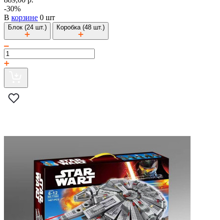
-30%
В
корзине
0 шт
Блок (24 шт.)
Коробка (48 шт.)