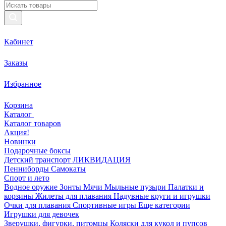
Кабинет
Заказы
Избранное
Корзина
Каталог
Каталог товаров
Акция!
Новинки
Подарочные боксы
Детский транспорт ЛИКВИДАЦИЯ
Пенниборды
Самокаты
Спорт и лето
Водное оружие
Зонты
Мячи
Мыльные пузыри
Палатки и
корзины
Жилеты для плавания
Надувные круги и игрушки
Очки для плавания
Спортивные игры
Еще категории
Игрушки для девочек
Зверушки, фигурки, питомцы
Коляски для кукол и пупсов