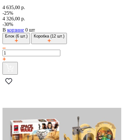
4 635,00 р.
-25%
4 326,00 р.
-30%
В
корзине
0 шт
Блок (6 шт.)
Коробка (12 шт.)