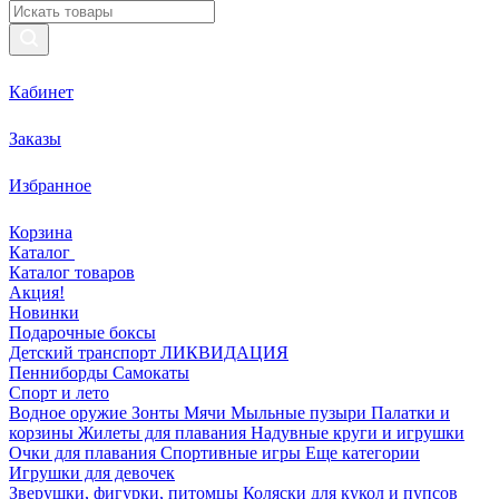
Кабинет
Заказы
Избранное
Корзина
Каталог
Каталог товаров
Акция!
Новинки
Подарочные боксы
Детский транспорт ЛИКВИДАЦИЯ
Пенниборды
Самокаты
Спорт и лето
Водное оружие
Зонты
Мячи
Мыльные пузыри
Палатки и
корзины
Жилеты для плавания
Надувные круги и игрушки
Очки для плавания
Спортивные игры
Еще категории
Игрушки для девочек
Зверушки, фигурки, питомцы
Коляски для кукол и пупсов