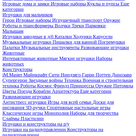
Игровые дома и замки
Игровые наборы
Куклы и пупсы
Еще
категории
Игрушки для мальчиков
Герои
Игровые наборы
Игрушечный транспорт
Оружие
Роботы и трансформеры
Волчки
Треки
Парковки
Малышам
Игрушки заводные в д/б
Каталки
Ходунки
Карусели
Музыкальные игрушки
Пищалки для ванной
Погремушки
Палатки
Музыкальные инструменты
Развивающие игрушки
Животные
Интерактивные животные
Мягкие игрушки
Наборы
животных
Конструкторы
iM.Master
Майнкрафт
Сити
Ниндзяго
Гарри Поттер
Динозавр
Супергерои
Звездные войны
Техника
Военная и строительная
техника
Роботы
Космос
Френдз
Принцессы
Оружие
Питомцы
Цветы
Поезда
Корабли
Архитектура
Еще категории
Развивающие игрушки
Антистресс игрушки
Игры для всей семьи
Доски для
рисования
3D-ручки
Спортивные настольные игры
Классические игры
Монополия
Наборы для творчества
Слаймы
Пластилин
Игрушки и конструкторы на р/у
Игрушки на радиоуправлении
Конструкторы на
радиоуправлении