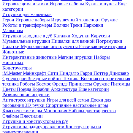
Игровые дома и замки
Игровые наборы
Куклы и пупсы
Еще
категории
Игрушки для мальчиков
Герои
Игровые наборы
Игрушечный транспорт
Оружие
Роботы и трансформеры
Волчки
Треки
Парковки
Малышам
Игрушки заводные в д/б
Каталки
Ходунки
Карусели
Музыкальные игрушки
Пищалки для ванной
Погремушки
Палатки
Музыкальные инструменты
Развивающие игрушки
Животные
Интерактивные животные
Мягкие игрушки
Наборы
животных
Конструкторы
iM.Master
Майнкрафт
Сити
Ниндзяго
Гарри Поттер
Динозавр
Супергерои
Звездные войны
Техника
Военная и строительная
техника
Роботы
Космос
Френдз
Принцессы
Оружие
Питомцы
Цветы
Поезда
Корабли
Архитектура
Еще категории
Развивающие игрушки
Антистресс игрушки
Игры для всей семьи
Доски для
рисования
3D-ручки
Спортивные настольные игры
Классические игры
Монополия
Наборы для творчества
Слаймы
Пластилин
Игрушки и конструкторы на р/у
Игрушки на радиоуправлении
Конструкторы на
радиоуправлении