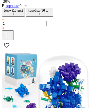
-30%
В
корзине
0 шт
Блок (18 шт.)
Коробка (36 шт.)