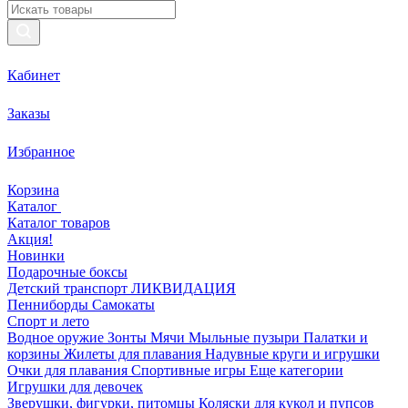
Кабинет
Заказы
Избранное
Корзина
Каталог
Каталог товаров
Акция!
Новинки
Подарочные боксы
Детский транспорт ЛИКВИДАЦИЯ
Пенниборды
Самокаты
Спорт и лето
Водное оружие
Зонты
Мячи
Мыльные пузыри
Палатки и
корзины
Жилеты для плавания
Надувные круги и игрушки
Очки для плавания
Спортивные игры
Еще категории
Игрушки для девочек
Зверушки, фигурки, питомцы
Коляски для кукол и пупсов